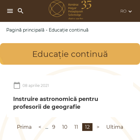
search
menu
keyboard_arrow_down
-
Pagină principală
Educație continuă
Educație continuă
calendar_today
08 aprilie 2021
Instruire astronomică pentru
profesorii de geografie
Prima
<
...
9
10
11
12
>
Ultima