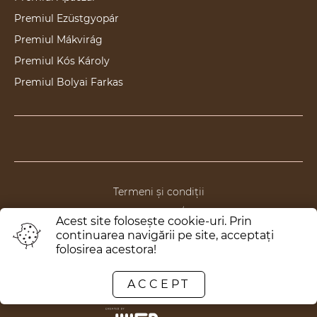
Premiul Ezüstgyopár
Premiul Mákvirág
Premiul Kós Károly
Premiul Bolyai Farkas
Termeni și condiții
Politica de anulare/returnare
Acest site foloseşte cookie-uri. Prin
Politica de confidențialitate
continuarea navigării pe site, acceptaţi
folosirea acestora!
Politica de ONG
ACCEPT
Toate drepturile rezervate © 2020