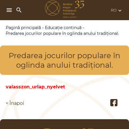
search
menu
keyboard_arrow_down
-
-
Pagină principală
Educație continuă
Predarea jocurilor populare în oglinda anului tradițional.
Predarea jocurilor populare în
oglinda anului tradițional.
valasszon_urlap_nyelvet
< Înapoi