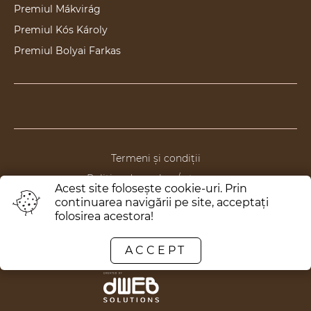
Premiul Mákvirág
Premiul Kós Károly
Premiul Bolyai Farkas
Termeni și condiții
Politica de anulare/returnare
Acest site foloseşte cookie-uri. Prin
Politica de confidențialitate
continuarea navigării pe site, acceptaţi
folosirea acestora!
Politica de ONG
ACCEPT
Toate drepturile rezervate © 2020