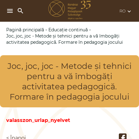
search
menu
keyboard_arrow_down
-
-
Pagină principală
Educație continuă
Joc, joc, joc - Metode și tehnici pentru a vă îmbogăți
activitatea pedagogică. Formare în pedagogia jocului
Joc, joc, joc - Metode și tehnici
pentru a vă îmbogăți
activitatea pedagogică.
Formare în pedagogia jocului
valasszon_urlap_nyelvet
< Înapoi