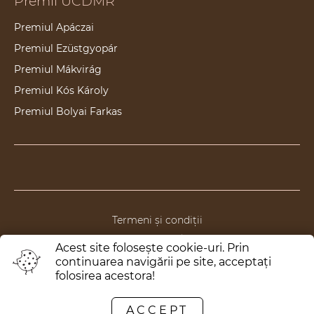
Premii UCDMR
Premiul Apáczai
Premiul Ezüstgyopár
Premiul Mákvirág
Premiul Kós Károly
Premiul Bolyai Farkas
Termeni și condiții
Politica de anulare/returnare
Acest site foloseşte cookie-uri. Prin
Politica de confidențialitate
continuarea navigării pe site, acceptaţi
folosirea acestora!
Politica de ONG
ACCEPT