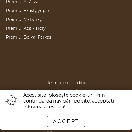
Premiul Apáczai
Premiul Ezüstgyopár
Premiul Mákvirág
Premiul Kós Károly
Premiul Bolyai Farkas
Termeni și condiții
Politica de anulare/returnare
Acest site foloseşte cookie-uri. Prin
Politica de confidențialitate
continuarea navigării pe site, acceptaţi
folosirea acestora!
Politica de ONG
ACCEPT
Toate drepturile rezervate © 2020