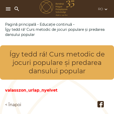
search
menu
keyboard_arrow_down
-
-
Pagină principală
Educație continuă
Így tedd rá! Curs metodic de jocuri populare și predarea
dansului popular
Így tedd rá! Curs metodic de
jocuri populare și predarea
dansului popular
valasszon_urlap_nyelvet
< Înapoi