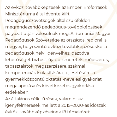
Az évközi továbbképzések az Emberi Erőforrások
Minisztériuma által évente kiírt
Pedagógusszövetségek által szülőföldön
megrendezendő pedagógus-továbbképzések
pályázat útján valósulnak meg. A Romániai Magyar
Pedagógusok Szövetsége az országos, regionális,
megyei, helyi szintű évközi továbbképzésekkel a
pedagógusok helyi igényeihez igazodva
lehetőséget biztosít újabb ismeretek, módszerek,
tapasztalatok megszerzésére, szakmai
kompetenciák kialakítására, fejlesztésére, a
gyermekközpontú oktatási-nevelési gyakorlat
megalapozása és következetes gyakorlása
érdekében.
Az általános célkitűzések, valamint az
igényfelmérések mellett a 2015–2020-as időszak
évközi továbbképzéseinek fő témakörei: