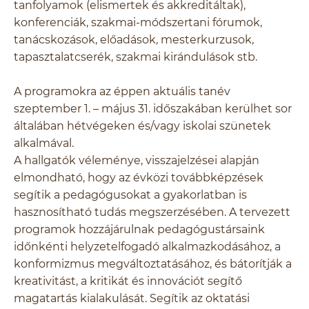
tanfolyamok (elismertek és akkreditáltak),
konferenciák, szakmai-módszertani fórumok,
tanácskozások, előadások, mesterkurzusok,
tapasztalatcserék, szakmai kirándulások stb.
A programokra az éppen aktuális tanév
szeptember 1. – május 31. időszakában kerülhet sor
általában hétvégeken és/vagy iskolai szünetek
alkalmával.
A hallgatók véleménye, visszajelzései alapján
elmondható, hogy az évközi továbbképzések
segítik a pedagógusokat a gyakorlatban is
hasznosítható tudás megszerzésében. A tervezett
programok hozzájárulnak pedagógustársaink
időnkénti helyzetelfogadó alkalmazkodásához, a
konformizmus megváltoztatásához, és bátorítják a
kreativitást, a kritikát és innovációt segítő
magatartás kialakulását. Segítik az oktatási