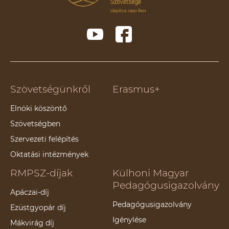
Szövetségünkről
Erasmus+
Elnöki köszöntő
Szövetségben
Szervezeti felépítés
Oktatási intézmények
RMPSZ-díjak
Külhoni Magyar
Pedagógusigazolvány
Apáczai-díj
Pedagógusigazolvány
Ezüstgyopár díj
Igénylése
Mákvirág díj