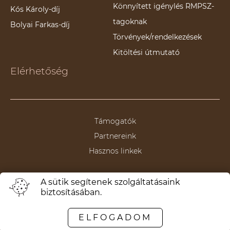
Könnyített igénylés RMPSZ-
Kós Károly-díj
tagoknak
Bolyai Farkas-díj
Törvények/rendelkezések
Kitöltési útmutató
Elérhetőség
Támogatók
Partnereink
Hasznos linkek
A sütik segítenek szolgáltatásaink
biztosításában.
Termeni și condiții
Politica de anulare/returnare
ELFOGADOM
Politica de confidențialitate