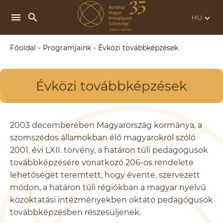
search
menu
keyboard_arrow_down
-
-
Főoldal
Programjaink
Évközi továbbképzések
Évközi továbbképzések
2003 decemberében Magyarország kormánya, a
szomszédos államokban élő magyarokról szóló
2001. évi LXII. törvény, a határon túli pedagógusok
továbbképzésére vonatkozó 206-os rendelete
lehetőséget teremtett, hogy évente, szervezett
módon, a határon túli régiókban a magyar nyelvű
közoktatási intézményekben oktató pedagógusok
továbbképzésben részesüljenek.