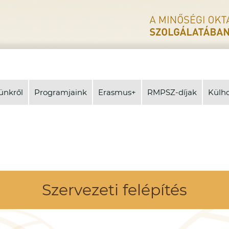
ünkről
Programjaink
Erasmus+
RMPSZ-díjak
Külh
Szervezeti felépítés