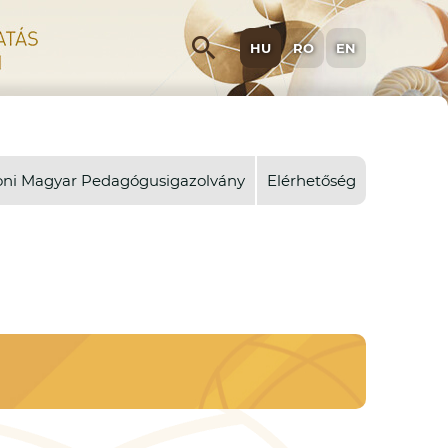
search
HU
RO
EN
oni Magyar Pedagógusigazolvány
Elérhetőség