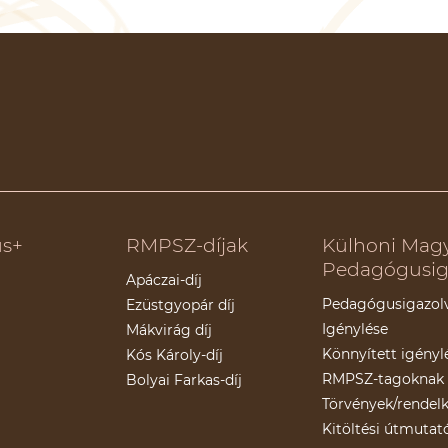
s+
RMPSZ-díjak
Külhoni Mag
Pedagógusig
Apáczai-díj
Pedagógusigazol
Ezüstgyopár díj
Igénylése
Mákvirág díj
Könnyített igényl
Kós Károly-díj
RMPSZ-tagoknak
Bolyai Farkas-díj
Törvények/rendel
Kitöltési útmutat