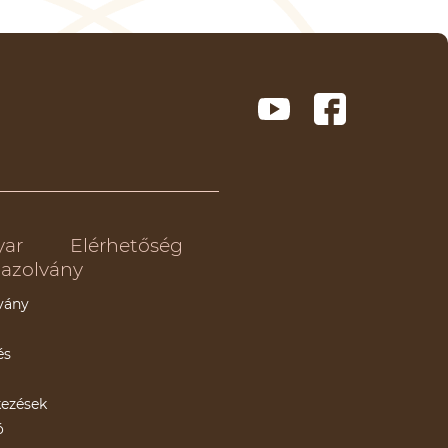
yar
Elérhetőség
azolvány
vány
és
kezések
ó