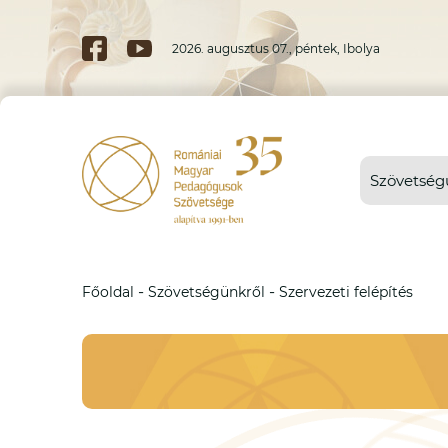
2026. augusztus 07., péntek, Ibolya
Szövetség
-
-
Főoldal
Szövetségünkről
Szervezeti felépítés