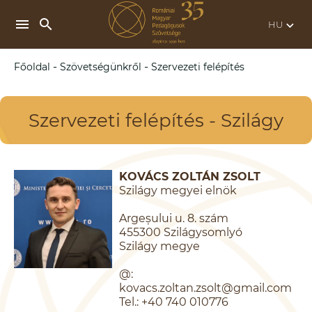
search
menu
keyboard_arrow_down
-
-
Főoldal
Szövetségünkről
Szervezeti felépítés
Szervezeti felépítés - Szilágy
KOVÁCS ZOLTÁN ZSOLT
Szilágy megyei elnök
Argeșului u. 8. szám
455300 Szilágysomlyó
Szilágy megye
@:
kovacs.zoltan.zsolt@gmail.com
Tel.: +40 740 010776