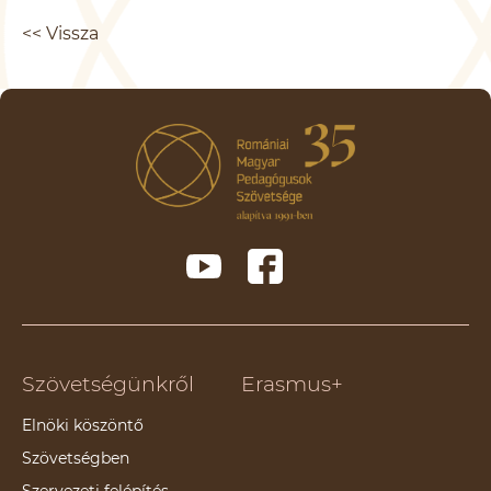
<< Vissza
Szövetségünkről
Erasmus+
Elnöki köszöntő
Szövetségben
Szervezeti felépítés