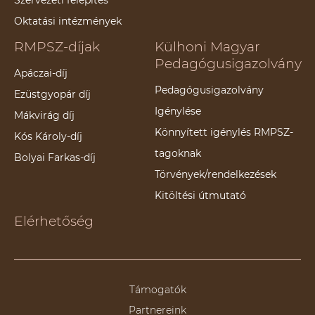
Oktatási intézmények
RMPSZ-díjak
Külhoni Magyar
Pedagógusigazolvány
Apáczai-díj
Pedagógusigazolvány
Ezüstgyopár díj
Igénylése
Mákvirág díj
Könnyített igénylés RMPSZ-
Kós Károly-díj
tagoknak
Bolyai Farkas-díj
Törvények/rendelkezések
Kitöltési útmutató
Elérhetőség
Támogatók
Partnereink