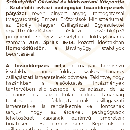
Székelyföldi Oktatási és Módszertani Központja
a
Szülőföldi évközi pedagógiai továbbképzések
pályázat
révén elnyert anyagi támogatással
(Magyarország Emberi Erőforrások Minisztériuma),
az Erdélyi Magyar Csillagászati Egyesülettel
együttműködésben évközi továbbképző
programot szervez székelyföldi földrajztanárok
számára
2021. április 16-18.
közötti időszakban
Homoródfürdőn
, a járványügyi szabályok
betartásával.
A továbbképzés célja
a magyar tannyelvű
iskolákban tanító földrajz szakos tanárok
csillagászati ismereteinek bővítése. Tekintve, hogy
hazánkban, a felsőoktatási intézmények
tantervében alig szerepel a csillagászat, de az
általános és középiskolai földrajz tananyag
tanításához a földrajztanárnak csillagászati
ismeretekkel is rendelkeznie kell, fontosnak
tartjuk, hogy az érdekelt pedagógusok
lehetőséget kapjanak ezirányú ismereteik
bővítésére és elmélyítésére. Képzőink a
csillagászatban jártas szakemberek, akik az