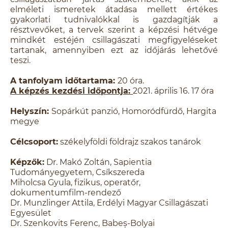
elméleti ismeretek átadása mellett értékes
gyakorlati tudnivalókkal is gazdagítják a
résztvevőket, a tervek szerint a képzési hétvége
mindkét estéjén csillagászati megfigyeléseket
tartanak, amennyiben ezt az időjárás lehetővé
teszi.
A tanfolyam időtartama:
20 óra.
A képzés kezdési időpontja:
2021. április 16. 17 óra
Helyszín:
Sopárkút panzió, Homoródfürdő, Hargita
megye
Célcsoport:
székelyföldi földrajz szakos tanárok
Képzők:
Dr. Makó Zoltán, Sapientia
Tudományegyetem, Csíkszereda
Miholcsa Gyula, fizikus, operatőr,
dokumentumfilm-rendező
Dr. Munzlinger Attila, Erdélyi Magyar Csillagászati
Egyesület
Dr. Szenkovits Ferenc, Babeș-Bolyai