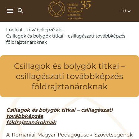
search
menu
keyboard_arrow_down
-
-
Főoldal
Továbbképzések
Csillagok és bolygók titkai – csillagászati továbbképzés
földrajztanároknak
Csillagok és bolygók titkai –
csillagászati továbbképzés
földrajztanároknak
Csillagok és bolygók titkai – csillagászati
továbbképzés
földrajztanároknak
A Romániai Magyar Pedagógusok Szövetségének