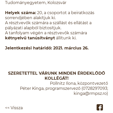
Tudományegyetem, Kolozsvár
Helyek száma:
20, a csoportot a beiratkozás
sorrendjében alakítjuk ki.
A résztvevők számára a szállást és ellátást a
pályázati alapból biztosítjuk.
A tanfolyam végén a résztvevők számára
kétnyelvű tanúsítványt
állítunk ki.
Jelentkezési határidő: 2021. március 26.
SZERETETTEL VÁRUNK MINDEN ÉRDEKLŐDŐ
KOLLÉGÁT!
Pöllnitz Ilona, központvezető
Péter Kinga, programszervező (0728297093;
kinga@rmpsz.ro)
<< Vissza