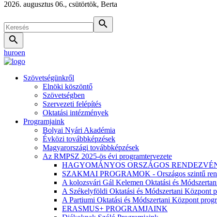
2026. augusztus 06., csütörtök, Berta
search
search
hu
ro
en
Szövetségünkről
Elnöki köszöntő
Szövetségben
Szervezeti felépítés
Oktatási intézmények
Programjaink
Bolyai Nyári Akadémia
Évközi továbbképzések
Magyarországi továbbképzések
Az RMPSZ 2025-ös évi programtervezete
HAGYOMÁNYOS ORSZÁGOS RENDEZVÉ
SZAKMAI PROGRAMOK - Országos szintű ren
A kolozsvári Gál Kelemen Oktatási és Módszertan
A Székelyföldi Oktatási és Módszertani Központ p
A Partiumi Oktatási és Módszertani Központ prog
ERASMUS+ PROGRAMJAINK