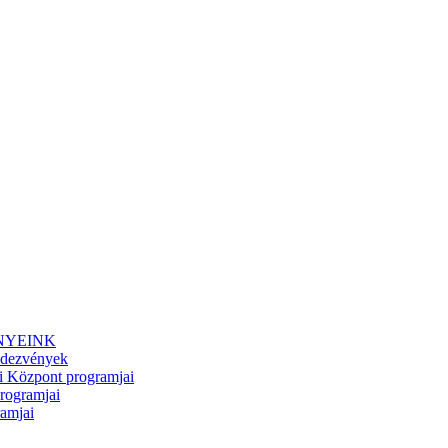
NYEINK
dezvények
i Központ programjai
rogramjai
ramjai