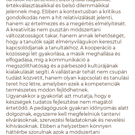
értékválasztásaikkal és belső dilemmáikkal
jelennek meg. Ebben a kontextusban a kritikus
gondolkodás nem a hit relativizálását jelenti,
hanem az értelmezés és a megértés elmélyítését.
A kreativitás nem pusztán módszertani
változatosságot takar, hanem annak lehetőségét,
hogy a tanulók saját élményvilágukon keresztül
kapcsolódjanak a tanultakhoz. A kooperáció a
közösségi lét gyakorlása, a másik meghallása és
elfogadása, míg a kommunikáció a
megszólíthatóság és a párbeszéd kultúrájának
kialakulását segíti. A vallástanár tehát nem csupán
tudást közvetít, hanem olyan kapcsolati és tanulási
teret hoz létre, amelyben ezek a kompetenciák
természetes módon fejlődhetnek.
Ugyanakkor a gyakorlat azt mutatja, hogy e
készségek tudatos fejlesztése nem magától
értetődő. A pedagógusok gyakran időnyomás alatt
dolgoznak, egyszerre kell megfelelniük tantervi
elvárásoknak, szervezési feladatoknak és nevelési
kihívásoknak. Ebben a helyzetben könnyen
háttérbe szorulnak azok a módszertani