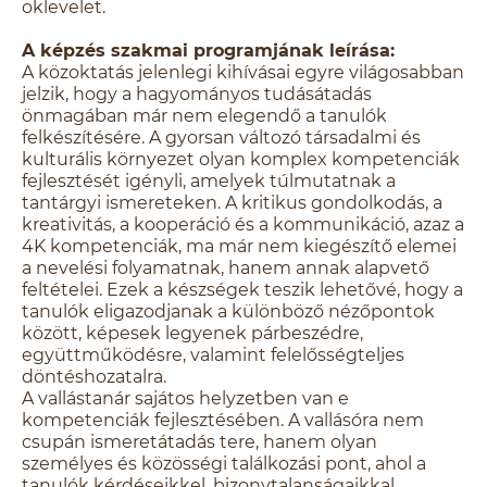
oklevelet.
A képzés szakmai programjának leírása:
A közoktatás jelenlegi kihívásai egyre világosabban
jelzik, hogy a hagyományos tudásátadás
önmagában már nem elegendő a tanulók
felkészítésére. A gyorsan változó társadalmi és
kulturális környezet olyan komplex kompetenciák
fejlesztését igényli, amelyek túlmutatnak a
tantárgyi ismereteken. A kritikus gondolkodás, a
kreativitás, a kooperáció és a kommunikáció, azaz a
4K kompetenciák, ma már nem kiegészítő elemei
a nevelési folyamatnak, hanem annak alapvető
feltételei. Ezek a készségek teszik lehetővé, hogy a
tanulók eligazodjanak a különböző nézőpontok
között, képesek legyenek párbeszédre,
együttműködésre, valamint felelősségteljes
döntéshozatalra.
A vallástanár sajátos helyzetben van e
kompetenciák fejlesztésében. A vallásóra nem
csupán ismeretátadás tere, hanem olyan
személyes és közösségi találkozási pont, ahol a
tanulók kérdéseikkel, bizonytalanságaikkal,