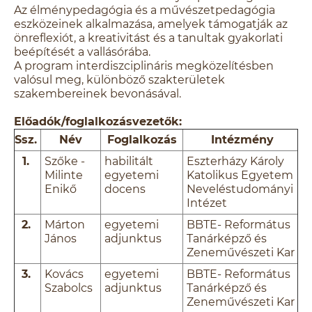
Az élménypedagógia és a művészetpedagógia
eszközeinek alkalmazása, amelyek támogatják az
önreflexiót, a kreativitást és a tanultak gyakorlati
beépítését a vallásórába.
A program interdiszciplináris megközelítésben
valósul meg, különböző szakterületek
szakembereinek bevonásával.
Előadók/foglalkozásvezetők:
Ssz.
Név
Foglalkozás
Intézmény
1.
Szőke -
habilitált
Eszterházy Károly
Milinte
egyetemi
Katolikus Egyetem
Enikő
docens
Neveléstudományi
Intézet
2.
Márton
egyetemi
BBTE- Református
János
adjunktus
Tanárképző és
Zeneművészeti Kar
3.
Kovács
egyetemi
BBTE- Református
Szabolcs
adjunktus
Tanárképző és
Zeneművészeti Kar