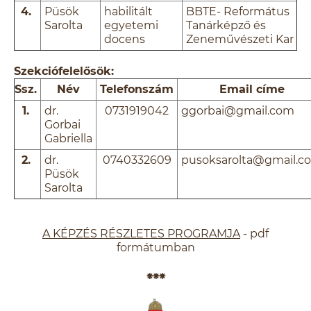
4.
Püsök
habilitált
BBTE- Református
Sarolta
egyetemi
Tanárképző és
docens
Zeneművészeti Kar
Szekciófelelősök:
Ssz.
Név
Telefonszám
Email címe
1.
dr.
0731919042
ggorbai@gmail.com
Gorbai
Gabriella
2.
dr.
0740332609
pusoksarolta@gmail.c
Püsök
Sarolta
A KÉPZÉS RÉSZLETES PROGRAMJA
- pdf
formátumban
⁕⁕⁕