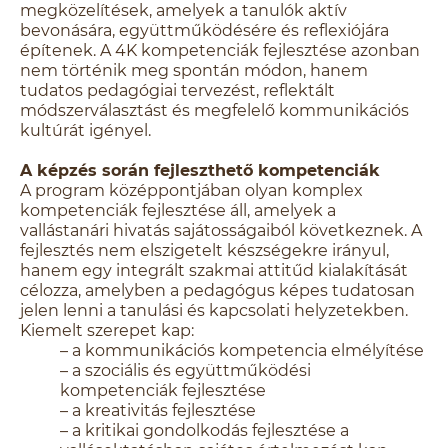
megközelítések, amelyek a tanulók aktív
bevonására, együttműködésére és reflexiójára
építenek. A 4K kompetenciák fejlesztése azonban
nem történik meg spontán módon, hanem
tudatos pedagógiai tervezést, reflektált
módszerválasztást és megfelelő kommunikációs
kultúrát igényel.
A képzés során fejleszthető kompetenciák
A program középpontjában olyan komplex
kompetenciák fejlesztése áll, amelyek a
vallástanári hivatás sajátosságaiból következnek. A
fejlesztés nem elszigetelt készségekre irányul,
hanem egy integrált szakmai attitűd kialakítását
célozza, amelyben a pedagógus képes tudatosan
jelen lenni a tanulási és kapcsolati helyzetekben.
Kiemelt szerepet kap:
– a kommunikációs kompetencia elmélyítése
– a szociális és együttműködési
kompetenciák fejlesztése
– a kreativitás fejlesztése
– a kritikai gondolkodás fejlesztése a