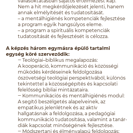
vallásoktatásban sajátos értelmezést kap.
Nem a hit megkérdőjelezését jelenti, hanem
annak elmélyítését és tudatosítását.
– a mentálhigiénés kompetenciák fejlesztése
a program egyik hangsúlyos eleme.
– a program a spirituális kompetenciák
tudatosítását és fejlesztését is célozza.
A képzés három egymásra épülő tartalmi
egység köré szerveződik:
‒ Teológiai–biblikus megalapozás:
A kooperáció, kommunikáció és közösségi
működés kérdéseinek feldolgozása
ószövetségi teológiai perspektívából, különös
tekintettel a közösségépítés és kapcsolati
felelősség bibliai mintázataira.
‒ Kommunikációs és mentálhigiénés modul:
A segítő beszélgetés alapelveinek, az
empatikus jelenlétnek és az aktív
hallgatásnak a feldolgozása, a pedagógiai
kommunikáció tudatosítása, valamint a tanár-
diák kapcsolat minőségének fejlesztése.
‒ Módszertani és élményalapú feldolgozás: