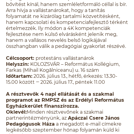
bővítést kínál, hanem szemléletformáló céllal is bír.
Arra hívja a vallástanárokat, hogy a tanítás
folyamatát ne kizárólag tartalmi közvetítésként,
hanem kapcsolati és kompetenciafejlesztő térként
értelmezzék. Ily módon a 4K kompetenciák
fejlesztése nem külső elvárásként jelenik meg,
hanem a vallásos nevelés belső logikájával
összhangban válik a pedagógiai gyakorlat részévé.
Célcsoport:
protestáns vallástanárok
Helyszín:
KOLOZSVÁR – Református Kollégium,
Farkas (Mihail Kogălniceanu) u. 16 szám
Időtartam:
2026. július 13., hétfő, érkezés: 13.30-
15.00 között ‒ 2026. július 17., péntek 11.00
A résztvevők 4 napi ellátását és a szakmai
programot az RMPSZ és
az Erdélyi Református
Egyházkerület finanszírozza.
Oklevél:
Minden résztvevőnek a szakmai
partnerintézményünk, az
Apáczai Csere János
Pedagógusok Háza
a megadott e-mail címekre
legkésőbb szeptember hónap folyamán küld ki