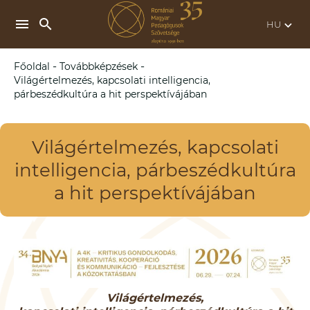
search
menu
keyboard_arrow_down
-
-
Főoldal
Továbbképzések
Világértelmezés, kapcsolati intelligencia,
párbeszédkultúra a hit perspektívájában
Világértelmezés, kapcsolati
intelligencia, párbeszédkultúra
a hit perspektívájában
Világértelmezés,