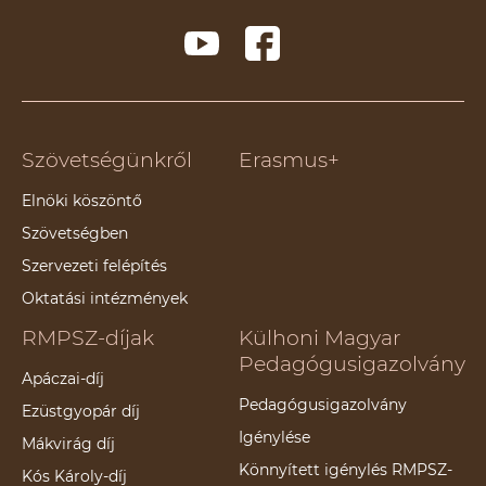
Szövetségünkről
Erasmus+
Elnöki köszöntő
Szövetségben
Szervezeti felépítés
Oktatási intézmények
RMPSZ-díjak
Külhoni Magyar
Pedagógusigazolvány
Apáczai-díj
Pedagógusigazolvány
Ezüstgyopár díj
Igénylése
Mákvirág díj
Könnyített igénylés RMPSZ-
Kós Károly-díj