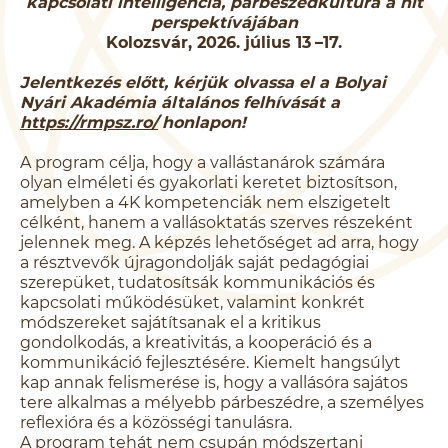
kapcsolati intelligencia, párbeszédkultúra a hit
perspektívájában
Kolozsvár, 2026. július 13
–17.
Jelentkezés előtt, kérjük olvassa el a Bolyai
Nyári Akadémia általános felhívását a
https://rmpsz.ro/
honlapon!
A program célja, hogy a vallástanárok számára
olyan elméleti és gyakorlati keretet biztosítson,
amelyben a 4K kompetenciák nem elszigetelt
célként, hanem a vallásoktatás szerves részeként
jelennek meg. A képzés lehetőséget ad arra, hogy
a résztvevők újragondolják saját pedagógiai
szerepüket, tudatosítsák kommunikációs és
kapcsolati működésüket, valamint konkrét
módszereket sajátítsanak el a kritikus
gondolkodás, a kreativitás, a kooperáció és a
kommunikáció fejlesztésére. Kiemelt hangsúlyt
kap annak felismerése is, hogy a vallásóra sajátos
tere alkalmas a mélyebb párbeszédre, a személyes
reflexióra és a közösségi tanulásra.
A program tehát nem csupán módszertani