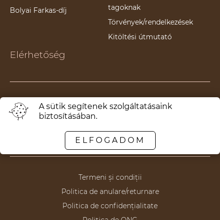
tagoknak
Bolyai Farkas-díj
Törvények/rendelkezések
Kitöltési útmutató
Elérhetőség
Támogatók
A sütik segítenek szolgáltatásaink
biztosításában.
Partnereink
Hasznos linkek
ELFOGADOM
Termeni și condiții
Politica de anulare/returnare
Politica de confidențialitate
Politica de ONG