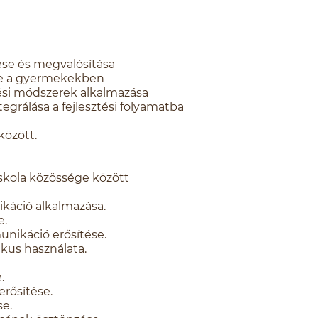
ése és megvalósítása
se a gyermekekben
ezési módszerek alkalmazása
egrálása a fejlesztési folyamatba
özött.
e
iskola közössége között
káció alkalmazása.
e.
munikáció erősítése.
kus használata.
.
rősítése.
se.