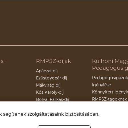
s+
RMPSZ-díjak
Külhoni Mag
Pedagógusig
Apáczai-díj
Pedagógusigazol
Ezüstgyopár díj
Igénylése
Mákvirág díj
Könnyített igényl
Kós Károly-díj
RMPSZ-tagoknak
Bolyai Farkas-díj
Törvények/rendel
Kitöltési útmutat
k segítenek szolgáltatásaink biztosításában.