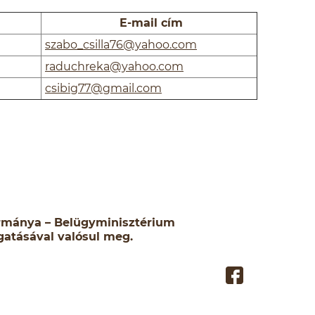
E-mail cím
szabo_csilla76@yahoo.com
raduchreka@yahoo.com
csibig77@gmail.com
rmánya – Belügyminisztérium
atásával valósul meg.