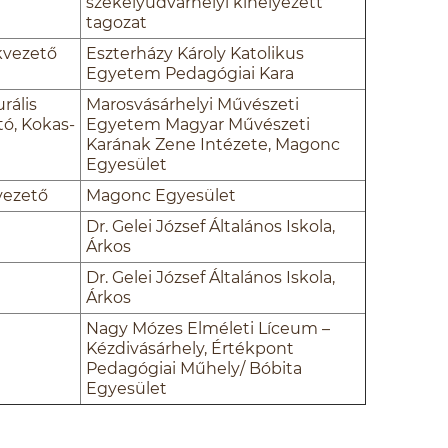
székelyudvarhelyi kihelyezett
tagozat
kvezető
Eszterházy Károly Katolikus
Egyetem Pedagógiai Kara
rális
Marosvásárhelyi Művészeti
ó, Kokas-
Egyetem Magyar Művészeti
Karának Zene Intézete, Magonc
Egyesület
vezető
Magonc Egyesület
Dr. Gelei József Általános Iskola,
Árkos
Dr. Gelei József Általános Iskola,
Árkos
Nagy Mózes Elméleti Líceum –
Kézdivásárhely, Értékpont
Pedagógiai Műhely/ Bóbita
Egyesület