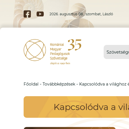
2026. augusztus 08., szombat, László
Szövetség
-
-
Főoldal
Továbbképzések
Kapcsolódva a világhoz 
Kapcsolódva a vi