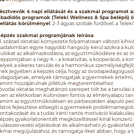
résztvevők 4 napi ellátását és a szakmai programot 
abadidős programok (Teleki Wellness & Spa belépő) 
 ellátás körülményei
: 2-3 ágyas szobák fürdővel, a Telek
képzés szakmai programjának leírása
1. század oktatási környezete folyamatosan változó kihív
sadalomban egyre nagyobb hangsúly kerül azokra a kul
ulókat az alkalmazkodásra, az együttműködésre és az ön
éppontjában a négy K – a kreativitás, a kooperáció, a ko
lyek a sikeres tanulás és a harmonikus személyiségfejlő
ek jegyében a képzés célja, hogy az óvodapedagógusok
dagodjanak, amelyek támogatják a gyermekek értelmi, érz
amint hozzájárulnak jóllétük megteremtéséhez.
óvodai oktatás meghatározó szerepet tölt be a tanulási 
en az életkorban különösen fontos az élményalapú tanu
amint az együttműködésen és párbeszéden alapuló ped
atos fejlesztése elősegíti a gyermekek problémamegol
ontakozását és a tudás iránti tartós motiváció kialakulásá
épzés gyakorlatorientált megközelítéssel kínál korszerű 
ulásszervezési eljárásokat és alkalmazható jó gyakorlat
kmai megújulásához, és támogatja őket abban, hogy a ta