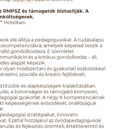
az RMPSZ és támogatók biztosítják. A
önköltségesek.
i** Hotelben
ások elé állítja a pedagógusokat. A tudásalapú
cskompetenciákra, amelyek képessé teszik a
álló gondolkodásra. E szemlélet
mmunikáció és a kritikus gondolkodás – áll,
dés alapját képezik.
 olyan módszertani és gyakorlati eszközökkel
elmi, szociális és kreatív fejlődését,
attitűdök és alapkészségek kialakításában.
lás, a biztonságos és támogató környezet,
agógiai gyakorlat. A négy K kompetenciáinak
dó képességének erősödését, önállóságuk
t.
pedagógiai stratégiákat, innovatív
okat. Ezáltal hozzájárul az óvodapedagógusok
nulás és fejlesztés örömteli, értékteremtő és