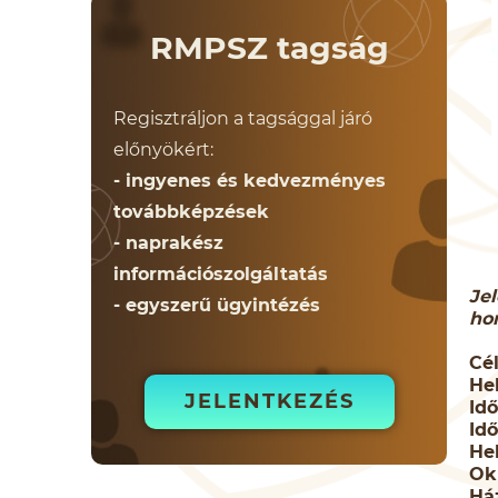
RMPSZ tagság
Regisztráljon a tagsággal járó
előnyökért:
- ingyenes és kedvezményes
továbbképzések
- naprakész
információszolgáltatás
Jel
- egyszerű ügyintézés
ho
Cé
Hel
JELENTKEZÉS
Id
Id
He
Ok
Há