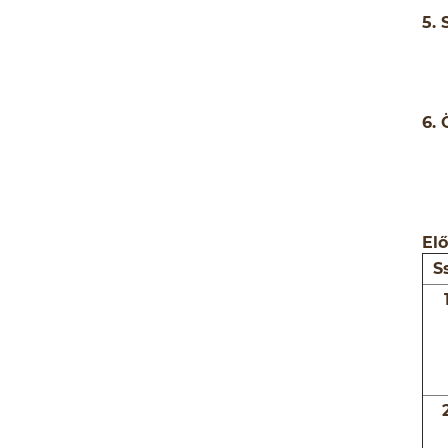
5.
6. 
Elő
S