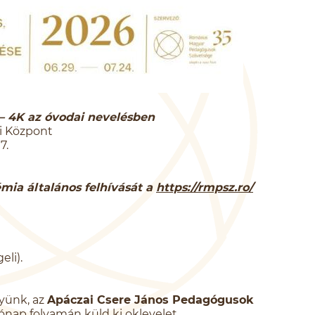
– 4K az óvodai nevelésben
si Központ
7.
émia általános felhívását a
https://rmpsz.ro/
eli).
yünk, az
Apáczai Csere János Pedagógusok
ap folyamán küld ki oklevelet.