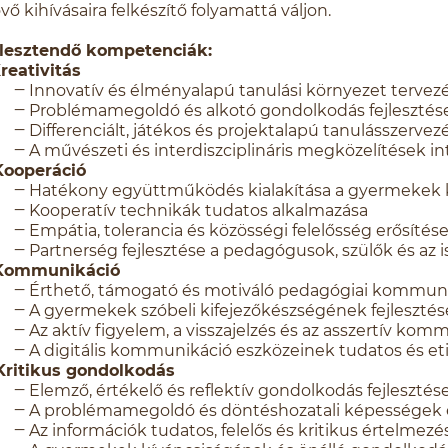
övő kihívásaira felkészítő folyamattá váljon.
jlesztendő kompetenciák:
Kreativitás
‒ Innovatív és élményalapú tanulási környezet tervez
‒ Problémamegoldó és alkotó gondolkodás fejleszté
‒ Differenciált, játékos és projektalapú tanulásszerv
‒ A művészeti és interdiszciplináris megközelítések int
Kooperáció
‒ Hatékony együttműködés kialakítása a gyermekek k
‒ Kooperatív technikák tudatos alkalmazása
‒ Empátia, tolerancia és közösségi felelősség erősítés
‒ Partnerség fejlesztése a pedagógusok, szülők és az 
 Kommunikáció
‒ Érthető, támogató és motiváló pedagógiai kommuni
‒ A gyermekek szóbeli kifejezőkészségének fejlesztés
‒ Az aktív figyelem, a visszajelzés és az asszertív kom
‒ A digitális kommunikáció eszközeinek tudatos és eti
 Kritikus gondolkodás
‒ Elemző, értékelő és reflektív gondolkodás fejlesztése
‒ A problémamegoldó és döntéshozatali képességek e
‒ Az információk tudatos, felelős és kritikus értelmezé