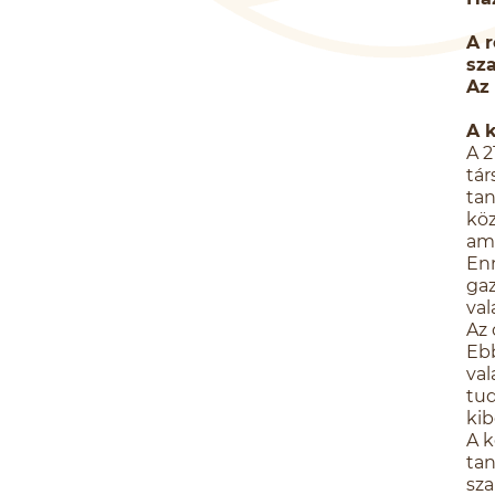
A 
sz
Az
A 
A 2
tár
tan
köz
ame
Enn
gaz
val
Az 
Ebb
val
tud
kib
A k
tan
sza