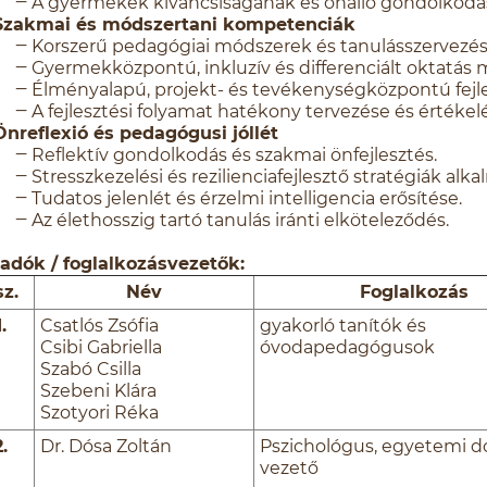
‒ A gyermekek kíváncsiságának és önálló gondolkodá
 Szakmai és módszertani kompetenciák
‒ Korszerű pedagógiai módszerek és tanulásszervezési
‒ Gyermekközpontú, inkluzív és differenciált oktatás 
‒ Élményalapú, projekt- és tevékenységközpontú fejle
‒ A fejlesztési folyamat hatékony tervezése és értékel
Önreflexió és pedagógusi jóllét
‒ Reflektív gondolkodás és szakmai önfejlesztés.
‒ Stresszkezelési és rezilienciafejlesztő stratégiák alk
‒ Tudatos jelenlét és érzelmi intelligencia erősítése.
‒ Az élethosszig tartó tanulás iránti elköteleződés.
adók / foglalkozásvezetők:
sz.
Név
Foglalkozás
1.
Csatlós Zsófia
gyakorló tanítók és
Csibi Gabriella
óvodapedagógusok
Szabó Csilla
Szebeni Klára
Szotyori Réka
2.
Dr. Dósa Zoltán
Pszichológus, egyetemi d
vezető