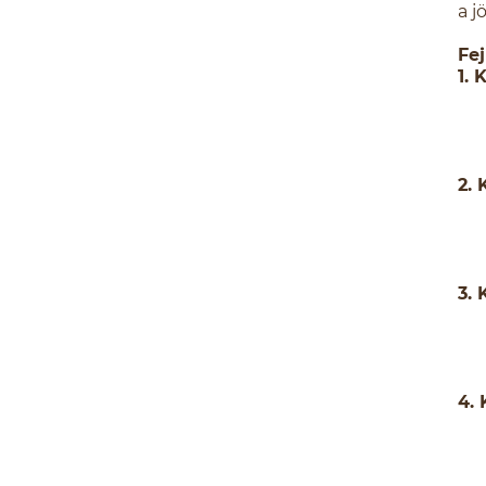
a j
Fe
1. 
2. 
3.
4.