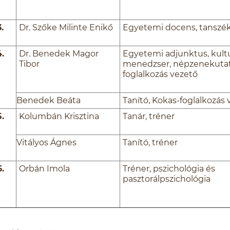
3.
Dr. Szőke Milinte Enikő
Egyetemi docens, tanszé
4.
Dr. Benedek Magor
Egyetemi adjunktus, kultu
Tibor
menedzser, népzenekutat
foglalkozás vezető
Benedek Beáta
Tanító, Kokas-foglalkozás 
5.
Kolumbán Krisztina
Tanár, tréner
Vitályos Ágnes
Tanító, tréner
6.
Orbán Imola
Tréner, pszichológia és
pasztorálpszichológia