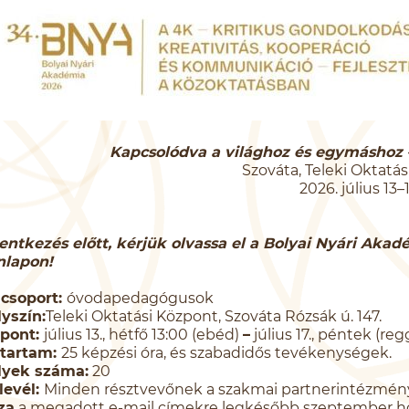
Kapcsolódva a világhoz és egymáshoz 
Szováta, Teleki Oktatá
2026. július 13–1
entkezés előtt, kérjük olvassa el a Bolyai Nyári Akad
nlapon!
lcsoport:
óvodapedagógusok
yszín:
Teleki Oktatási Központ, Szováta Rózsák ú. 147.
őpont:
július 13., hétfő 13:00 (ebéd)
–
július 17., péntek (regg
őtartam:
25 képzési óra, és szabadidős tevékenységek.
lyek száma:
20
levél:
Minden résztvevőnek a szakmai partnerintézmén
za
a megadott e-mail címekre legkésőbb szeptember hón