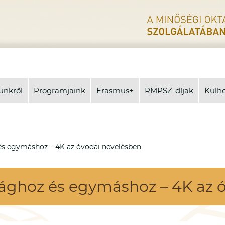
ünkről
Programjaink
Erasmus+
RMPSZ-díjak
Külh
és egymáshoz – 4K az óvodai nevelésben
lághoz és egymáshoz – 4K az 