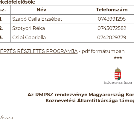
kciófelelősök:
sz.
Név
Telefonszám
1.
Szabó Csilla Erzsébet
0743991295
2.
Szotyori Réka
0745072582
3.
Csibi Gabriella
0742029379
KÉPZÉS RÉSZLETES PROGRAMJA
- pdf formátumban
⁕⁕⁕
Az RMPSZ rendezvénye
Magyarország Ko
Köznevelési Államtitkársága támog
Vissza