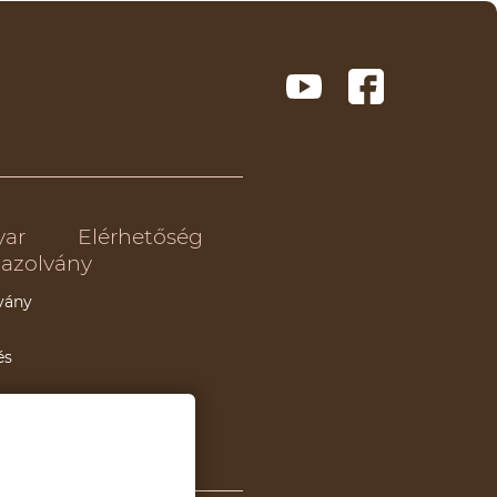
yar
Elérhetőség
azolvány
vány
és
kezések
ó