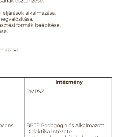
sának ösztönzése.
 eljárások alkalmazása.
megvalósítása.
sztési formák beépítése.
ése.
almazása.
Intézmény
RMPSZ
ocens,
BBTE Pedagógia és Alkalmazott
Didaktika Intézete