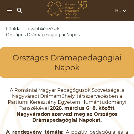
search
menu
keyboard_arrow_down
-
-
Főoldal
Továbbképzések
Országos Drámapedagógiai Napok
Országos Drámapedagógiai
Napok
A Romániai Magyar Pedagógusok Szövetsége, a
Nagyváradi Drámaműhely, társszervezésben a
Partiumi Keresztény Egyetem Humántudományi
Tanszékével
2026. március 6‒8. között
Nagyváradon szervezi meg az Országos
Drámapedagógiai Napokat.
A rendezvény témája:
A pozitív pedagógia és a