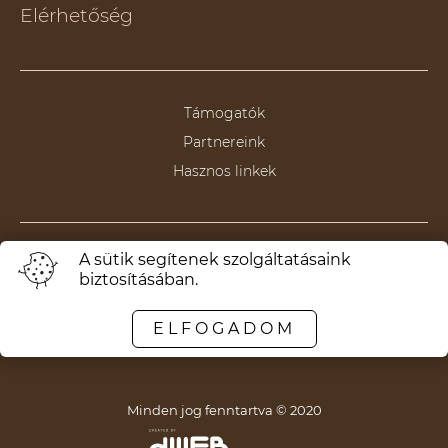
Elérhetőség
Támogatók
Partnereink
Hasznos linkek
A sütik segítenek szolgáltatásaink
Termeni și condiții
biztosításában.
Politica de anulare/returnare
Politica de confidențialitate
ELFOGADOM
Politica de ONG
Minden jog fenntartva © 2020