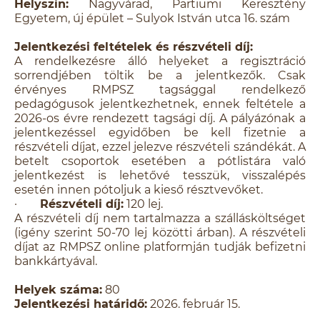
Helyszín:
Nagyvárad, Partiumi Keresztény
Egyetem, új épület – Sulyok István utca 16. szám
Jelentkezési feltételek és részvételi díj:
A rendelkezésre álló helyeket a regisztráció
sorrendjében töltik be a jelentkezők. Csak
érvényes RMPSZ tagsággal rendelkező
pedagógusok jelentkezhetnek, ennek feltétele a
2026-os évre rendezett tagsági díj. A pályázónak a
jelentkezéssel egyidőben be kell fizetnie a
részvételi díjat, ezzel jelezve részvételi szándékát. A
betelt csoportok esetében a pótlistára való
jelentkezést is lehetővé tesszük, visszalépés
esetén innen pótoljuk a kieső résztvevőket.
·
Részvételi díj:
120 lej.
A részvételi díj nem tartalmazza a szállásköltséget
(igény szerint 50-70 lej közötti árban). A részvételi
díjat az RMPSZ online platformján tudják befizetni
bankkártyával.
Helyek száma:
80
Jelentkezési határidő:
2026. február 15.