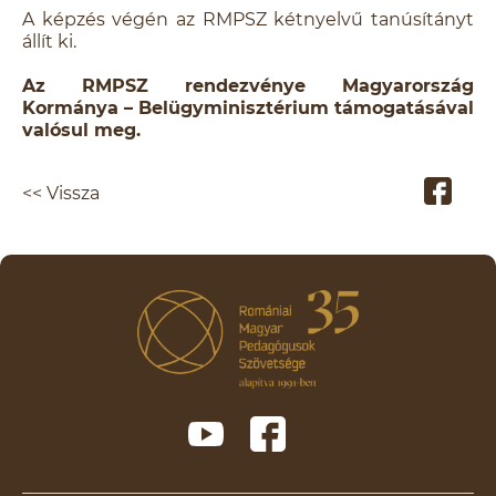
A képzés végén az RMPSZ kétnyelvű tanúsítányt
állít ki.
Az RMPSZ rendezvénye Magyarország
Kormánya – Belügyminisztérium támogatásával
valósul meg.
<< Vissza