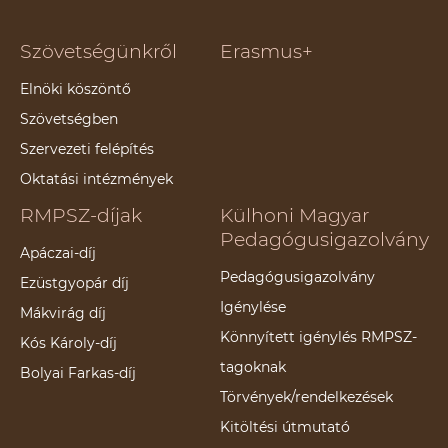
Szövetségünkről
Erasmus+
Elnöki köszöntő
Szövetségben
Szervezeti felépítés
Oktatási intézmények
RMPSZ-díjak
Külhoni Magyar
Pedagógusigazolvány
Apáczai-díj
Pedagógusigazolvány
Ezüstgyopár díj
Igénylése
Mákvirág díj
Könnyített igénylés RMPSZ-
Kós Károly-díj
tagoknak
Bolyai Farkas-díj
Törvények/rendelkezések
Kitöltési útmutató