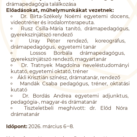
drámapedagógia találkozása
Előadásokat, műhelymunkákat vezetnek:
Dr. Birta-Székely Noémi egyetemi docens,
videotréner és irodalomterapeuta.
Rusz Csilla-Mária tanító, drámapedagógus,
gyerekszínjátszó rendező
Uray Péter rendező, koreográfus,
drámapedagógus, egyetemi tanár
Lossos Borbála drámapedagógus,
gyerekszínjátszó rendező, magyartanár
Dr. Tratnyek Magdolna neveléstudományi
kutató, egyetemi oktató, tréner
Ákli Krisztián színész, drámatanár, rendező
Mandák Csaba pedagógus, tréner, oktatási
kutató
Dr. Bordás Andrea egyetemi adjunktus,
pedagógia-, magyar-és drámatanár
Tiszteletbeli meghívott: dr. Előd Nóra
drámatanár
Időpont:
2026. március 6‒8.