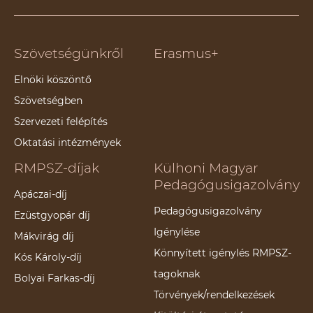
Szövetségünkről
Erasmus+
Elnöki köszöntő
Szövetségben
Szervezeti felépítés
Oktatási intézmények
RMPSZ-díjak
Külhoni Magyar
Pedagógusigazolvány
Apáczai-díj
Pedagógusigazolvány
Ezüstgyopár díj
Igénylése
Mákvirág díj
Könnyített igénylés RMPSZ-
Kós Károly-díj
tagoknak
Bolyai Farkas-díj
Törvények/rendelkezések