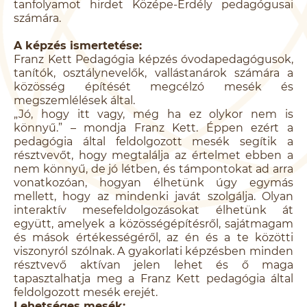
tanfolyamot hirdet Középe-Erdély pedagógusai
számára.
A képzés ismertetése:
Franz Kett Pedagógia képzés óvodapedagógusok,
tanítók, osztálynevelők, vallástanárok számára a
közösség építését megcélzó mesék és
megszemlélések által.
„Jó, hogy itt vagy, még ha ez olykor nem is
könnyű.” – mondja Franz Kett. Éppen ezért a
pedagógia által feldolgozott mesék segítik a
résztvevőt, hogy megtalálja az értelmet ebben a
nem könnyű, de jó létben, és támpontokat ad arra
vonatkozóan, hogyan élhetünk úgy egymás
mellett, hogy az mindenki javát szolgálja. Olyan
interaktív mesefeldolgozásokat élhetünk át
együtt, amelyek a közösségépítésről, sajátmagam
és mások értékességéről, az én és a te közötti
viszonyról szólnak. A gyakorlati képzésben minden
résztvevő aktívan jelen lehet és ő maga
tapasztalhatja meg a Franz Kett pedagógia által
feldolgozott mesék erejét.
Lehetséges mesék: