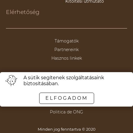
Kitöltési útmutató
Elérhetőség
Támogatók
Partnereink
Hasznos linkek
A sütik segítenek szolgáltatásaink
biztosításában.
Termeni și condiții
Politica de anulare/returnare
ELFOGADOM
Politica de confidențialitate
Politica de ONG
Minden jog fenntartva © 2020