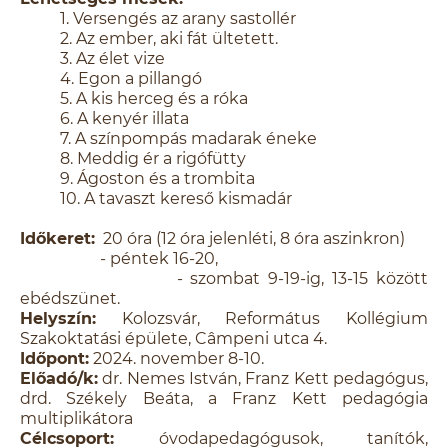
1. Versengés az arany sastollér
2. Az ember, aki fát ültetett.
3. Az élet vize
4. Egon a pillangó
5. A kis herceg és a róka
6. A kenyér illata
7. A színpompás madarak éneke
8. Meddig ér a rigófütty
9. Ágoston és a trombita
10. A tavaszt kereső kismadár
Időkeret:
20 óra (12 óra jelenléti, 8 óra aszinkron)
- péntek 16-20,
- szombat 9-19-ig, 13-15 között
ebédszünet.
Helyszín:
Kolozsvár, Református Kollégium
Szakoktatási épülete, Câmpeni utca 4.
Időpont:
2024. november 8-10.
Előadó/k:
dr. Nemes István, Franz Kett pedagógus,
drd. Székely Beáta, a Franz Kett pedagógia
multiplikátora
Célcsoport:
óvodapedagógusok, tanítók,