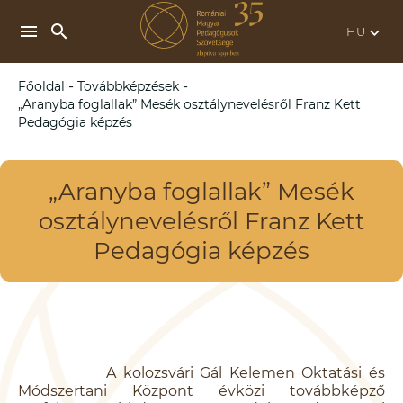
search
menu
keyboard_arrow_down
-
-
Főoldal
Továbbképzések
„Aranyba foglallak” Mesék osztálynevelésről Franz Kett
Pedagógia képzés
„Aranyba foglallak” Mesék
osztálynevelésről Franz Kett
Pedagógia képzés
A kolozsvári Gál Kelemen Oktatási és
Módszertani Központ évközi továbbképző