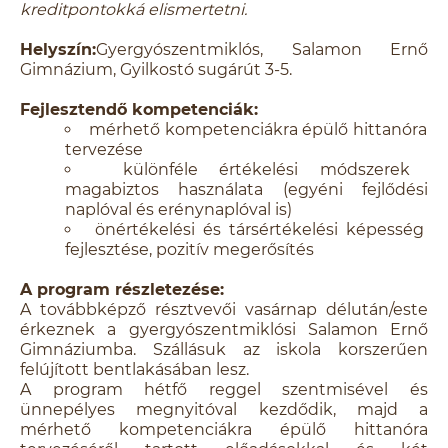
kreditpontokká elismertetni.
Helyszín:
Gyergyószentmiklós, Salamon Ernő
Gimnázium, Gyilkostó sugárút 3-5.
Fejlesztendő kompetenciák:
mérhető kompetenciákra épülő hittanóra
tervezése
különféle értékelési módszerek
magabiztos használata (egyéni fejlődési
naplóval és erénynaplóval is)
önértékelési és társértékelési képesség
fejlesztése, pozitív megerősítés
A program részletezése:
A továbbképző résztvevői vasárnap délután/este
érkeznek a gyergyószentmiklósi Salamon Ernő
Gimnáziumba. Szállásuk az iskola korszerűen
felújított bentlakásában lesz.
A program hétfő reggel szentmisével és
ünnepélyes megnyitóval kezdődik, majd a
mérhető kompetenciákra épülő hittanóra