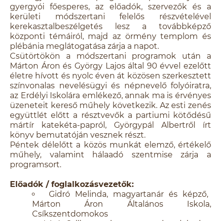
gyergyói főesperes, az előadók, szervezők és a
kerületi módszertani felelős részvételével
kerekasztalbeszélgetés lesz a továbbképző
központi témáiról, majd az örmény templom és
plébánia meglátogatása zárja a napot.
Csütörtökön a módszertani programok után a
Márton Áron és György Lajos által 90 évvel ezelőtt
életre hívott és nyolc éven át közösen szerkesztett
színvonalas nevelésügyi és népnevelő folyóiratra,
az Erdélyi Iskolára emlékező, annak ma is érvényes
üzeneteit kereső műhely következik. Az esti zenés
együttlét előtt a résztvevők a partiumi kötődésű
mártír katekéta-papról, Györgypál Albertről írt
könyv bemutatóján vesznek részt.
Péntek délelőtt a közös munkát elemző, értékelő
műhely, valamint hálaadó szentmise zárja a
programsort.
Előadók / foglalkozásvezetők:
Gidró Melinda, magyartanár és képző,
Márton Áron Általános Iskola,
Csíkszentdomokos