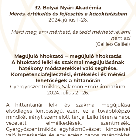
32. Bolyai Nyári Akadémia
Mérés, értékelés és fejlesztés a közoktatásban
2024. július 1–26.
Mérd meg, ami mérhető, és tedd mérhetővé, ami
nem az!
(Galileo Galilei)
Megújuló hitoktató ‒ megújuló hitoktatás
A hitoktató lelki és szakmai megújulásának
hatékony módszerekkel való segítése.
Kompetenciafejlesztési, értékelési és mérési
lehetőségek a hittanórán
Gyergyószentmiklós, Salamon Ernő Gimnázium,
2024. július 21–26.
A hittantanár lelki és szakmai megújulása
elsődleges fontosságú, ezért ez a továbbképző
mindkét irányt szem előtt tartja. Lelki téren a napi,
vezetett elmélkedések, szentmisék,
Gyergyószentmiklós egyházművészeti kincseivel
való ismerkedés és egy egész napos zarándoklat