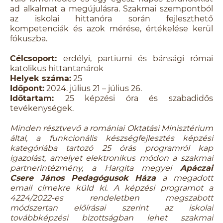
ad alkalmat a megújulásra. Szakmai szempontból
az iskolai hittanóra során fejleszthető
kompetenciák és azok mérése, értékelése kerül
fókuszba.
Célcsoport:
erdélyi, partiumi és bánsági római
katolikus hittantanárok
Helyek száma:
25
Időpont:
2024. július 21 – július 26.
Időtartam:
25 képzési óra és szabadidős
tevékenységek.
Minden résztvevő a romániai Oktatási Minisztérium
által, a funkcionális készségfejlesztés képzési
kategóriába tartozó 25 órás programról kap
igazolást, amelyet elektronikus módon a szakmai
partnerintézmény, a Hargita megyei
Apáczai
Csere János Pedagógusok Háza
a megadott
email címekre küld ki. A képzési programot a
4224/2022-es rendeletben megszabott
módszertan előírásai szerint az iskolai
továbbképzési bizottságban lehet szakmai