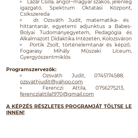
Lázár Csilla, angol‒magyar szakos, jelenleg
igazgató, Spektrum Oktatási Központ,
Csíkszereda
dr. Ozsváth Judit, matematika- és
hittantanár, egyetemi adjunktus a Babes-
Bolyai Tudományegyetem, Pedagógia és
Alkalmazott Didaktika Intézetén, Kolozsváron
Portik Zsolt, történelemtanár és képző,
Fogarasy Mihály Műszaki Líceum,
Gyergyószentmiklós
Programszervezők:
Ozsváth Judit, 0745174588,
ozsvathjudit@yahoo.com
Ferenczi Attila, 0756275213,
ferencziattila1970@gmail.com
A KÉPZÉS RÉSZLETES PROGRAMJÁT TÖLTSE LE
INNEN!