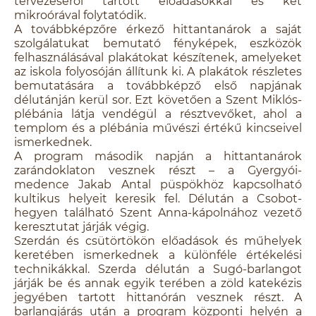
tervezéséről tartott előadásokkal és két
mikroórával folytatódik.
A továbbképzőre érkező hittantanárok a saját
szolgálatukat bemutató fényképek, eszközök
felhasználásával plakátokat készítenek, amelyeket
az iskola folyosóján állítunk ki. A plakátok részletes
bemutatására a továbbképző első napjának
délutánján kerül sor. Ezt követően a Szent Miklós-
plébánia látja vendégül a résztvevőket, ahol a
templom és a plébánia művészi értékű kincseivel
ismerkednek.
A program második napján a hittantanárok
zarándoklaton vesznek részt – a Gyergyói-
medence Jakab Antal püspökhöz kapcsolható
kultikus helyeit keresik fel. Délután a Csobot-
hegyen található Szent Anna-kápolnához vezető
keresztutat járják végig.
Szerdán és csütörtökön előadások és műhelyek
keretében ismerkednek a különféle értékelési
technikákkal. Szerda délután a Sugó-barlangot
járják be és annak egyik terében a zöld katekézis
jegyében tartott hittanórán vesznek részt. A
barlangjárás után a program központi helyén a