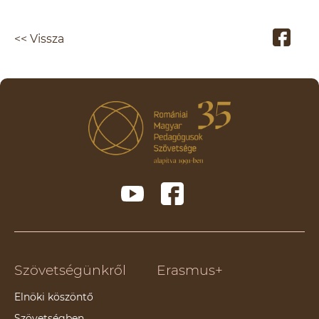
<< Vissza
Szövetségünkről
Erasmus+
Elnöki köszöntő
Szövetségben