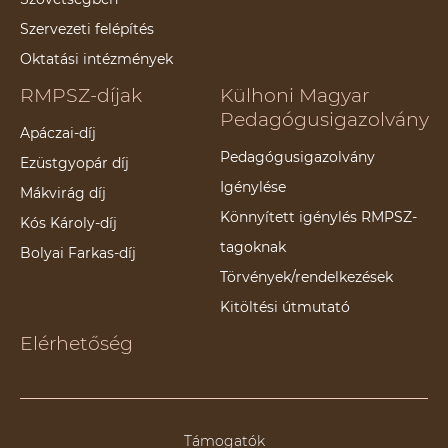
Szervezeti felépítés
Oktatási intézmények
RMPSZ-díjak
Külhoni Magyar
Pedagógusigazolvány
Apáczai-díj
Pedagógusigazolvány
Ezüstgyopár díj
Igénylése
Mákvirág díj
Könnyített igénylés RMPSZ-
Kós Károly-díj
tagoknak
Bolyai Farkas-díj
Törvények/rendelkezések
Kitöltési útmutató
Elérhetőség
Támogatók