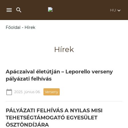
search
menu
keyboard_arrow_down
-
Főoldal
Hírek
Hírek
Apáczaival életútján – Leporello verseny
pályázati felhívás
calendar_today
2025. június 06.
Verseny
PÁLYÁZATI FELHÍVÁS A NYILAS MISI
TEHETSÉGTÁMOGATÓ EGYESÜLET
ÖSZTÖNDÍJÁRA