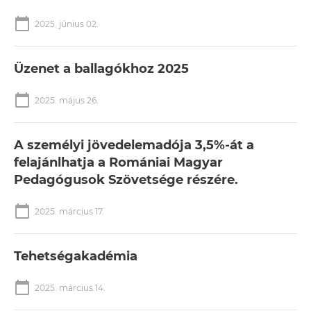
calendar_today
2025. június 02.
Üzenet a ballagókhoz 2025
calendar_today
2025. május 26.
A személyi jövedelemadója 3,5%-át a
felajánlhatja a Romániai Magyar
Pedagógusok Szövetsége részére.
calendar_today
2025. március 17.
Tehetségakadémia
calendar_today
2025. március 14.