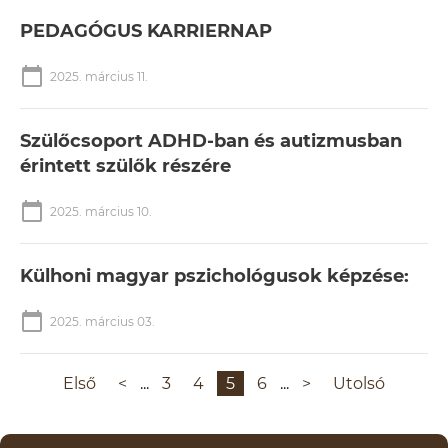
PEDAGÓGUS KARRIERNAP
calendar_today
2025. március 11.
Szülőcsoport ADHD-ban és autizmusban
érintett szülők részére
calendar_today
2025. március 10.
Külhoni magyar pszichológusok képzése:
calendar_today
2025. március 03.
Első
<
...
3
4
5
6
...
>
Utolsó