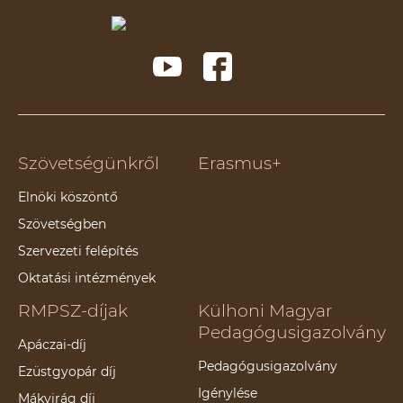
Szövetségünkről
Erasmus+
Elnöki köszöntő
Szövetségben
Szervezeti felépítés
Oktatási intézmények
RMPSZ-díjak
Külhoni Magyar
Pedagógusigazolvány
Apáczai-díj
Pedagógusigazolvány
Ezüstgyopár díj
Igénylése
Mákvirág díj