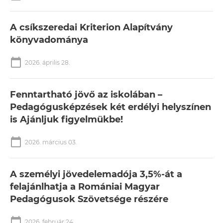
A csíkszeredai Kriterion Alapítvány
könyvadománya
calendar_today
2026. április 28.
Fenntartható jövő az iskolában –
Pedagógusképzések két erdélyi helyszínen
is Ajánljuk figyelmükbe!
calendar_today
2026. március 03.
A személyi jövedelemadója 3,5%-át a
felajánlhatja a Romániai Magyar
Pedagógusok Szövetsége részére
calendar_today
2026. február 24.