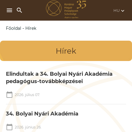
search
menu
keyboard_arrow_down
-
Főoldal
Hírek
Hírek
Elindultak a 34. Bolyai Nyári Akadémia
pedagógus-továbbképzései
calendar_today
2026. július 07.
34. Bolyai Nyári Akadémia
calendar_today
2026. június 26.