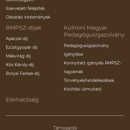
Szervezeti felépítés
Oktatási intézmények
RMPSZ-díjak
Külhoni Magyar
Pedagógusigazolvány
Apáczai-díj
Pedagógusigazolvány
Ezüstgyopár díj
Igénylése
Mákvirág díj
Könnyített igénylés RMPSZ-
Kós Károly-díj
tagoknak
Bolyai Farkas-díj
Törvények/rendelkezések
Kitöltési útmutató
Elérhetőség
Támogatók