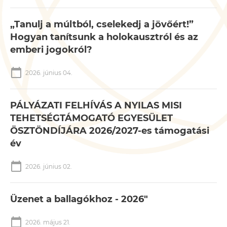
„Tanulj a múltból, cselekedj a jövőért!”
Hogyan tanítsunk a holokausztról és az
emberi jogokról?
calendar_today
2026. június 04.
PÁLYÁZATI FELHÍVÁS A NYILAS MISI
TEHETSÉGTÁMOGATÓ EGYESÜLET
ÖSZTÖNDÍJÁRA 2026/2027-es támogatási
év
calendar_today
2026. június 02.
Üzenet a ballagókhoz - 2026"
calendar_today
2026. május 21.