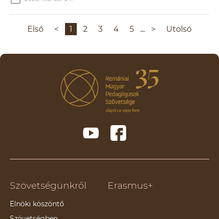
Első
<
1
2
3
4
5
...
>
Utolsó
Szövetségünkről
Erasmus+
Elnöki köszöntő
Szövetségben