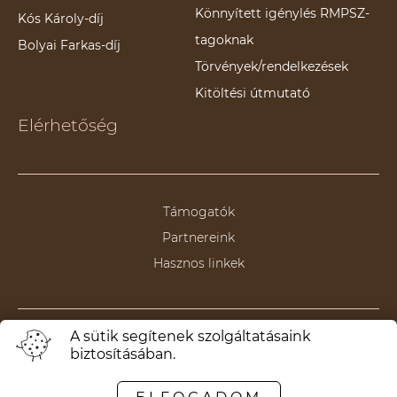
Könnyített igénylés RMPSZ-
Kós Károly-díj
tagoknak
Bolyai Farkas-díj
Törvények/rendelkezések
Kitöltési útmutató
Elérhetőség
Támogatók
Partnereink
Hasznos linkek
A sütik segítenek szolgáltatásaink
Termeni și condiții
biztosításában.
Politica de anulare/returnare