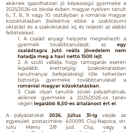
akiknek igazolhatóan jó képességű gyermeke a
2025/2026-os iskolai évben magyar nyelven tanult
6., 7., 8., 9. vagy 10. osztályban a romániai magyar
közoktatásban (beleértve ebbe a szaklíceumi
oktatást és a szakoktatást is), és teljesíti az alábbi
feltételeket:
1. A család anyagi helyzete megnehezíti a
gyermek továbbtanulását; az
egy
családtagra jutó reális jövedelem nem
haladja meg a havi nettó 1500 lejt
.
2. A szülő vállalja, hogy támogatás esetén
legalább érettségiig (szakoktatásban
tanulmányai befejezéséig) tőle telhetően
biztosítja gyermeke továbbtanulását a
romániai magyar közoktatásban
.
3. Csak olyan tanulók szülei pályázhatnak,
akiknek gyermeke a 2025/2026-os tanév
végén
legalább 8,50-es általánost ért el
.
A pályázatokat
2026. július 31-ig
várják az
egyesület postacímére: 400095 Cluj-Napoca, str.
Iuliu Maniu 2/8 jud. Cluj, vagy a