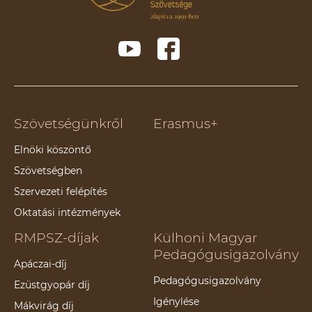
Szövetségünkről
Erasmus+
Elnöki köszöntő
Szövetségben
Szervezeti felépítés
Oktatási intézmények
RMPSZ-díjak
Külhoni Magyar
Pedagógusigazolvány
Apáczai-díj
Pedagógusigazolvány
Ezüstgyopár díj
Igénylése
Mákvirág díj