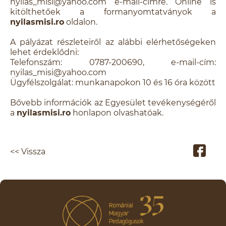
nyilas_misi@yahoo.com e-mail-címre. Online is
kitölthetőek a formanyomtatványok a
nyilasmisi.ro
oldalon.
A pályázat részleteiről az alábbi elérhetőségeken
lehet érdeklődni:
Telefonszám: 0787-200690, e-mail-cím:
nyilas_misi@yahoo.com
Ügyfélszolgálat: munkanapokon 10 és 16 óra között
Bővebb információk az Egyesület tevékenységéről
a
nyilasmisi.ro
honlapon olvashatóak.
<< Vissza