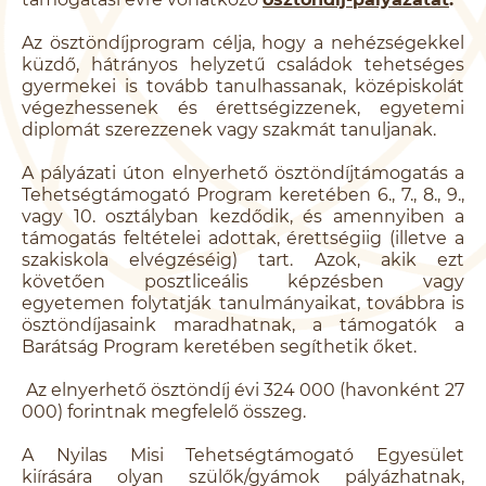
Az ösztöndíjprogram célja, hogy a nehézségekkel
küzdő, hátrányos helyzetű családok tehetséges
gyermekei is tovább tanulhassanak, középiskolát
végezhessenek és érettségizzenek, egyetemi
diplomát szerezzenek vagy szakmát tanuljanak.
A pályázati úton elnyerhető ösztöndíjtámogatás a
Tehetségtámogató Program keretében 6., 7., 8., 9.,
vagy 10. osztályban kezdődik, és amennyiben a
támogatás feltételei adottak, érettségiig (illetve a
szakiskola elvégzéséig) tart. Azok, akik ezt
követően posztliceális képzésben vagy
egyetemen folytatják tanulmányaikat, továbbra is
ösztöndíjasaink maradhatnak, a támogatók a
Barátság Program keretében segíthetik őket.
Az elnyerhető ösztöndíj évi 324 000 (havonként 27
000) forintnak megfelelő összeg.
A Nyilas Misi Tehetségtámogató Egyesület
kiírására olyan szülők/gyámok pályázhatnak,