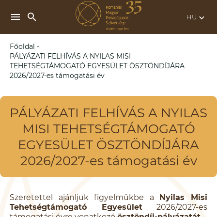
search
menu
keyboard_arrow_down
-
Főoldal
PÁLYÁZATI FELHÍVÁS A NYILAS MISI
TEHETSÉGTÁMOGATÓ EGYESÜLET ÖSZTÖNDÍJÁRA
2026/2027-es támogatási év
PÁLYÁZATI FELHÍVÁS A NYILAS
MISI TEHETSÉGTÁMOGATÓ
EGYESÜLET ÖSZTÖNDÍJÁRA
2026/2027-es támogatási év
Szeretettel ajánljuk figyelmükbe a
Nyilas Misi
Tehetségtámogató Egyesület
2026/2027-es
támogatási évre vonatkozó
ösztöndíj-pályázatát
.