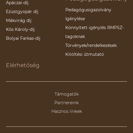
Apáczai-díj
Pedagógusigazolvány
Ezüstgyopár díj
Igénylése
Mákvirág díj
Könnyített igénylés RMPSZ-
Kós Károly-díj
tagoknak
Bolyai Farkas-díj
Törvények/rendelkezések
Kitöltési útmutató
Elérhetőség
Támogatók
Partnereink
Hasznos linkek