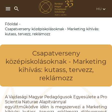
search
menu
keyboard_arrow_down
-
Főoldal
Csapatverseny középiskolásoknak - Marketing kihívás:
kutass, tervezz, reklámozz
Csapatverseny
középiskolásoknak - Marketing
kihívás: kutass, tervezz,
reklámozz
A Vajdasági Magyar Pedagógusok Egyesülete a Pro
Scientia Naturae Alapítvánnyal
együttműködve idén is megszervezi a Marketing
kihívás: kutass, tervezz, reklámozz diákversenyt