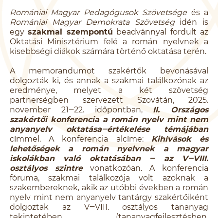
Romániai Magyar Pedagógusok Szövetsége
és a
Romániai Magyar Demokrata Szövetség
idén is
egy
szakmai szempontú
beadvánnyal fordult az
Oktatási Minisztérium felé a román nyelvnek a
kisebbségi diákok számára történő oktatása terén.
A memorandumot szakértők bevonásával
dolgozták ki, és annak a szakmai találkozónak az
eredménye, melyet a két szövetség
partnerségben szervezett Szovátán, 2025.
november 21‒22. időpontban,
II. Országos
szakértői konferencia a román nyelv mint nem
anyanyelv oktatása‒értékelése témájában
címmel. A konferencia alcíme:
Kihívások és
lehetőségek a román nyelvnek a magyar
iskolákban való oktatásában ‒ az V‒VIII.
osztályos szintre
vonatkozóan. A konferencia
fóruma, szakmai találkozója volt azoknak a
szakembereknek, akik az utóbbi években a román
nyelv mint nem anyanyelv tantárgy szakértőiként
dolgoztak az V‒VIII. osztályos tananyag
tekintetében (tananyagfejlesztésben,