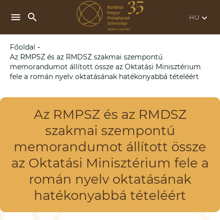
search
menu
keyboard_arrow_down
-
Főoldal
Az RMPSZ és az RMDSZ szakmai szempontú
memorandumot állított össze az Oktatási Minisztérium
fele a román nyelv oktatásának hatékonyabbá tételéért
Az RMPSZ és az RMDSZ
szakmai szempontú
memorandumot állított össze
az Oktatási Minisztérium fele a
román nyelv oktatásának
hatékonyabbá tételéért