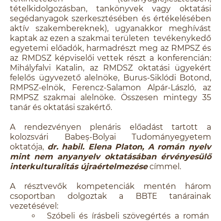
tételkidolgozásban, tankönyvek vagy oktatási
segédanyagok szerkesztésében és értékelésében
aktív szakembereknek), ugyanakkor meghívást
kaptak az ezen a szakmai területen tevékenykedő
egyetemi előadók, harmadrészt meg az RMPSZ és
az RMDSZ képviselői vettek részt a konferencián:
Mihályfalvi Katalin, az RMDSZ oktatási ügyekért
felelős ügyvezető alelnöke, Burus-Siklódi Botond,
RMPSZ-elnök, Ferencz-Salamon Alpár-László, az
RMPSZ szakmai alelnöke. Összesen mintegy 35
tanár és oktatási szakértő.
A rendezvényen plenáris előadást tartott a
kolozsvári Babeș-Bolyai Tudományegyetem
oktatója,
dr. habil. Elena Platon, A román nyelv
mint nem anyanyelv oktatásában érvényesülő
interkulturalitás újraértelmezése
címmel.
A résztvevők kompetenciák mentén három
csoportban dolgoztak a BBTE tanárainak
vezetésével:
Szóbeli és írásbeli szövegértés a román