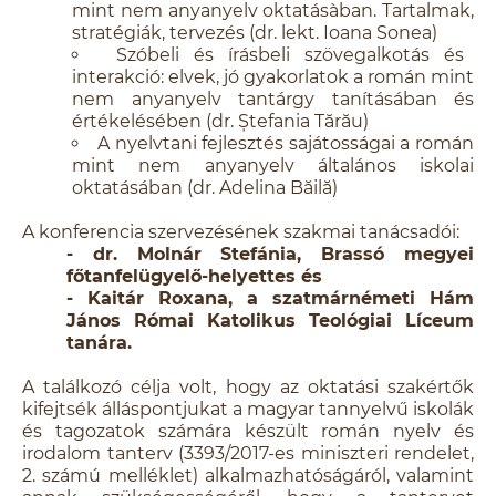
mint nem anyanyelv oktatásàban. Tartalmak,
stratégiák, tervezés (dr. lekt. Ioana Sonea)
Szóbeli és írásbeli szövegalkotás és
interakció: elvek, jó gyakorlatok a román mint
nem anyanyelv tantárgy tanításában és
értékelésében (dr. Ștefania Tărău)
A nyelvtani fejlesztés sajátosságai a román
mint nem anyanyelv általános iskolai
oktatásában (dr. Adelina Băilă)
A konferencia szervezésének szakmai tanácsadói:
- dr. Molnár Stefánia, Brassó megyei
főtanfelügyelő-helyettes és
- Kaitár Roxana, a szatmárnémeti Hám
János Római Katolikus Teológiai Líceum
tanára.
A találkozó célja volt, hogy az oktatási szakértők
kifejtsék álláspontjukat a magyar tannyelvű iskolák
és tagozatok számára készült román nyelv és
irodalom tanterv (3393/2017-es miniszteri rendelet,
2. számú melléklet) alkalmazhatóságáról, valamint