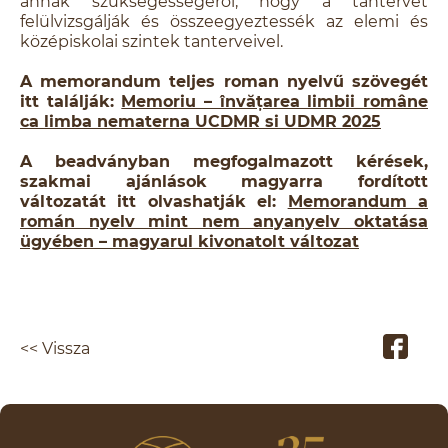
annak szükségességéről, hogy a tantervet
felülvizsgálják és összeegyeztessék az elemi és
középiskolai szintek tanterveivel.
A memorandum teljes roman nyelvű szövegét
itt találják:
Memoriu – învățarea limbii române
ca limba nematerna UCDMR si UDMR 2025
A beadványban megfogalmazott kérések,
szakmai ajánlások magyarra fordított
változatát itt olvashatják el:
Memorandum a
román nyelv mint nem anyanyelv oktatása
ügyében – magyarul kivonatolt változat
<< Vissza