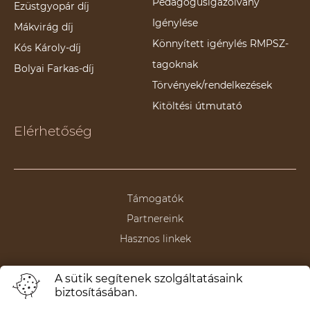
Pedagógusigazolvány
Ezüstgyopár díj
Igénylése
Mákvirág díj
Könnyített igénylés RMPSZ-
Kós Károly-díj
tagoknak
Bolyai Farkas-díj
Törvények/rendelkezések
Kitöltési útmutató
Elérhetőség
Támogatók
Partnereink
Hasznos linkek
A sütik segítenek szolgáltatásaink
biztosításában.
Termeni și condiții