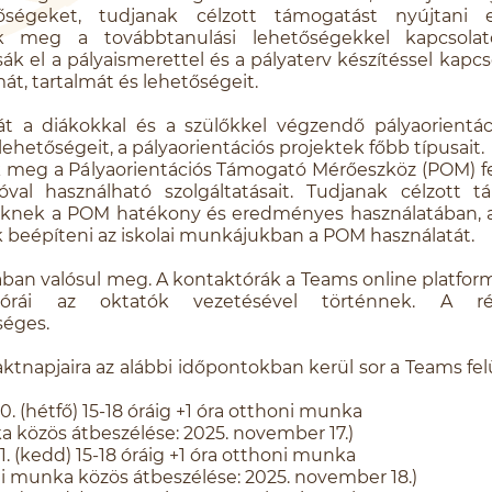
etőségeket, tudjanak célzott támogatást nyújtani
ék meg a továbbtanulási lehetőségekkel kapcsolato
ák el a pályaismerettel és a pályaterv készítéssel kapcs
t, tartalmát és lehetőségeit.
át a diákokkal és a szülőkkel végzendő pályaorientá
ehetőségeit, a pályaorientációs projektek főbb típusait.
 meg a Pályaorientációs Támogató Mérőeszköz (POM) fel
ióval használható szolgáltatásait. Tudjanak célzott 
őknek a POM hatékony és eredményes használatában, a
 beépíteni az iskolai munkájukban a POM használatát.
ban valósul meg. A kontaktórák a Teams online platform
rái az oktatók vezetésével történnek. A rés
séges.
ktnapjaira az alábbi időpontokban kerül sor a Teams fe
. (hétfő) 15-18 óráig +1 óra otthoni munka
a közös átbeszélése: 2025. november 17.)
. (kedd) 15-18 óráig +1 óra otthoni munka
nka közös átbeszélése: 2025. november 18.)