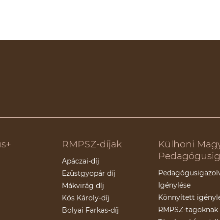
s+
RMPSZ-díjak
Külhoni Mag
Pedagógusig
Apáczai-díj
Pedagógusigazol
Ezüstgyopár díj
Igénylése
Mákvirág díj
Könnyített igényl
Kós Károly-díj
RMPSZ-tagoknak
Bolyai Farkas-díj