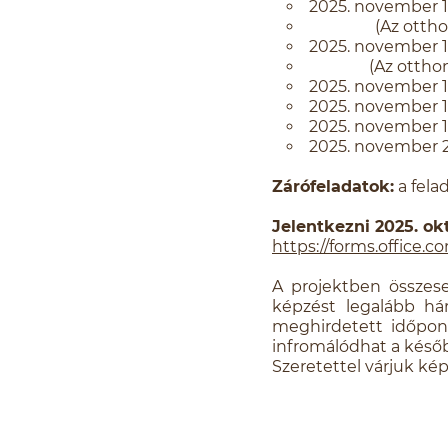
2025. november 12
(Az otthoni mu
2025. november 13
(Az otthoni mu
2025. november 17
2025. november 18
2025. november 19
2025. november 20
Zárófeladatok:
a fela
Jelentkezni 2025. okt
https://forms.office.
A projektben össze
képzést legalább h
meghirdetett időpont
infromálódhat a későb
Szeretettel várjuk ké