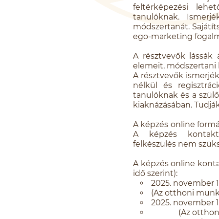
feltérképezési leh
tanulóknak. Ismerj
módszertanát. Sajátíts
ego-marketing fogalmá
A résztvevők lássák 
elemeit, módszertani l
A résztvevők ismerjék
nélkül és regisztrác
tanulóknak és a szül
kiaknázásában. Tudják
A képzés online formá
A képzés kontaktó
felkészülés nem szük
A képzés online konta
idő szerint):
2025. november 10
(Az otthoni munk
2025. november 11
(Az otthoni mu