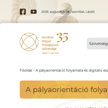
2026. augusztus 08., szombat, László
Szövetség
-
Főoldal
A pályaorientáció folyamata és digitális e
A pályaorientáció foly