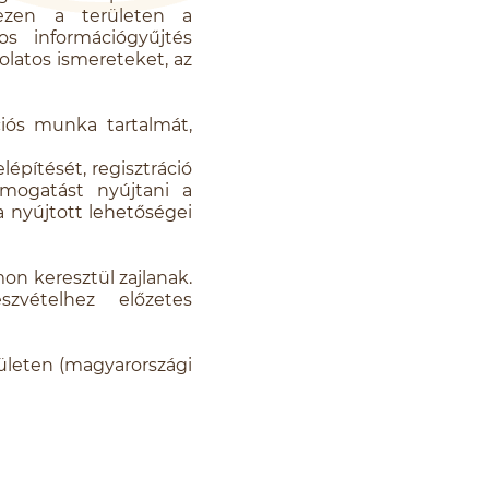
 ezen a területen a
s információgyűjtés
olatos ismereteket, az
ciós munka tartalmát,
építését, regisztráció
támogatást nyújtani a
 nyújtott lehetőségei
on keresztül zajlanak.
zvételhez előzetes
lületen (magyarországi