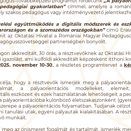
agógus-továbbképzési programot hirdetünk
„A pályaor
a pedagógiai gyakorlatban”
címmel, amelyre a románi
ly szakos pedagógus vagy intézményvezető jelentkezhe
elési együttműködés a digitális módszerek és esz
rországon és a szomszédos országokban”
című Eras
amit az Oktatási Hivatal a Romániai Magyar Pedagógus
edagógusszövetséggel partnerségben bonyolít.
n akkreditált, 30 órás, a résztvevőknek az Oktatási Hiva
 igazolást, ami külföldi akkreditált képzésként itthoni kr
2025. november 10-30
., a részletes programtervet a
ké
élja, hogy a résztvevők ismerjék meg a pályaorientáci
ogalmát, a pályaorientációs modelleket, elemei
itális eszközeit és ezek használatának lehetőségeit a pe
 a pályaorientációba különböző életszakaszonként (gyerek
 szerepe a pályaorientációs folyamatban. Tudjanak célzo
 tanulási utak, egyéni pályautak kialakításában. A részt
övő munkáit.
k meg az önismeret fogalmát és tartalmát, ismerjék meg