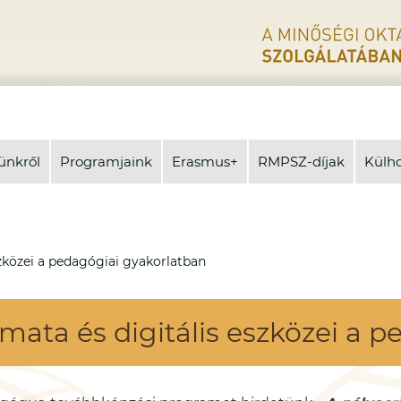
ünkről
Programjaink
Erasmus+
RMPSZ-díjak
Külh
szközei a pedagógiai gyakorlatban
amata és digitális eszközei a 