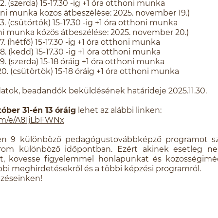
. (szerda) 15-17.30 -ig +1 óra otthoni munka
nka közös átbeszélése: 2025. november 19.)
. (csütörtök) 15-17.30 -ig +1 óra otthoni munka
nka közös átbeszélése: 2025. november 20.)
. (hétfő) 15-17.30 -ig +1 óra otthoni munka
. (kedd) 15-17.30 -ig +1 óra otthoni munka
. (szerda) 15-18 óráig +1 óra otthoni munka
. (csütörtök) 15-18 óráig +1 óra otthoni munka
datok, beadandók beküldésének határideje 2025.11.30.
óber 31-én 13 óráig
lehet az alábbi linken:
com/e/A81jLbFWNx
sen 9 különböző pedagógustovábbképző programot sz
árom különböző időpontban. Ezért akinek esetleg n
, kövesse figyelemmel honlapunkat és közösségimédi
bi meghirdetésekről és a többi képzési programról.
pzéseinken!