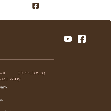
yar
Elérhetőség
azolvány
vány
és