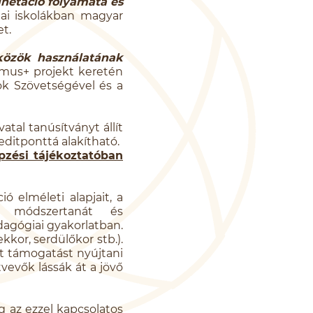
inetáció folyamata és
ai iskolákban magyar
t.
közök használatának
mus+ projekt keretén
ok Szövetségével és a
tal tanúsítványt állít
editponttá alakítható.
pzési tájékoztatóban
ó elméleti alapjait, a
t, módszertanát és
dagógiai gyakorlatban.
kor, serdülőkor stb.).
tt támogatást nyújtani
vevők lássák át a jövő
 az ezzel kapcsolatos