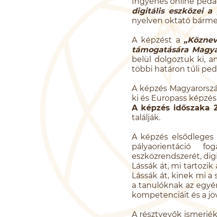
Ingyenes online ped
digitális eszközei 
nyelven oktató bárme
A képzést a
„Köznev
támogatására Magya
belül dolgoztuk ki, 
többi határon túli p
A képzés Magyarországo
ki és Europass képzési
A képzés időszaka 
találják.
A képzés elsődleges c
pályaorientáció f
eszközrendszerét, dig
Lássák át, mi tartozik
Lássák át, kinek mi a
a tanulóknak az egyéni
kompetenciáit és a j
A résztvevők ismerjé