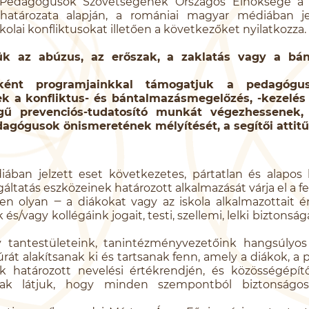
Pedagógusok Szövetségének Országos Elnöksége a 
határozata alapján, a romániai magyar médiában jel
kolai konfliktusokat illetően a következőket nyilatkozza.
ljük az abúzus, az erőszak, a zaklatás vagy a bá
tként programjainkkal támogatjuk a pedagógu
ek a konfliktus- és bántalmazásmegelőzés, -kezelés 
egű prevenciós-tudatosító munkát végezhessenek, 
gógusok önismeretének mélyítését, a segítői attitűd
ban jelzett eset következetes, pártatlan és alapos k
áltatás eszközeinek határozott alkalmazását várja el a fe
n olyan ‒ a diákokat vagy az iskola alkalmazottait ér
és/vagy kollégáink jogait, testi, szellemi, lelki biztonság
 tantestületeink, tanintézményvezetőink hangsúlyos 
túrát alakítsanak ki és tartsanak fenn, amely a diákok, 
ók határozott nevelési értékrendjén, és közösségépít
ak látjuk, hogy minden szempontból biztonságos 