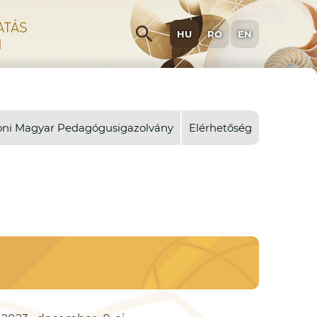
search
HU
RO
EN
oni Magyar Pedagógusigazolvány
Elérhetőség