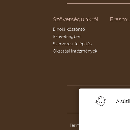
Szövetségünkről
Erasmu
Elnöki köszöntő
Szövetségben
Szervezeti felépítés
Oktatási intézmények
Támogatók
A süti
Termeni și condiții