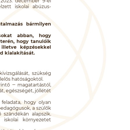
2023. december 9-ei
zett iskolai abúzus-
ntalmazás bármilyen
sokat abban, hogy
terén, hogy tanulóik
illetve képzésekkel
 kialakítását.
ivizsgálását, szükség
lelős hatóságoktól.
intő ‒ magatartástól,
át, egészségét, jóllétét
feladata, hogy olyan
a pedagógusok, a szülők
ő szándékán alapszik.
iskolai környezetet