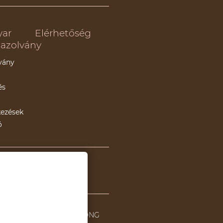
yar
Elérhetőség
azolvány
vány
és
kezések
ó
Hasznos linkek
Politica de ONG