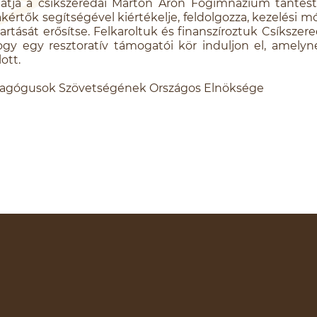
tja a csíkszeredai Márton Áron Főgimnázium tantest
akértők segítségével kiértékelje, feldolgozza, kezelési mód
artását erősítse. Felkaroltuk és finanszíroztuk Csíksze
y egy resztoratív támogatói kör induljon el, amelyne
ott.
agógusok Szövetségének Országos Elnöksége