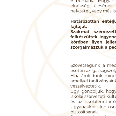
A Romániai Magyar 
elnökségi ülésének 
helyzetet, vagy más is
Határozottan elíté
fajtáját.
Szakmai szerveze
felkészültek legyen
körében ilyen jell
szorgalmazzuk a peda
Szövetségünk a médiá
esetén az igazságszolg
Elhatárolódunk minde
amellyel tanítványaink 
veszélyeztetik.
Úgy gondoljuk, hogy
iskolai szervezeti kul
és az iskolafenntart
Ugyanakkor fontosn
biztosítsanak.