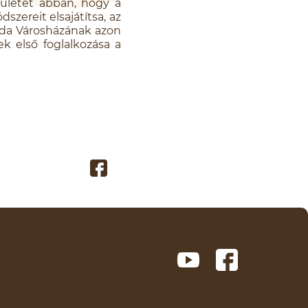
ületét abban, hogy a
szereit elsajátítsa, az
reda Városházának azon
k első foglalkozása a