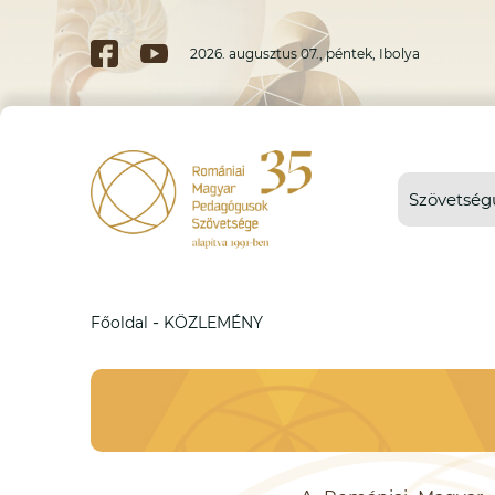
2026. augusztus 07., péntek, Ibolya
Szövetség
-
Főoldal
KÖZLEMÉNY