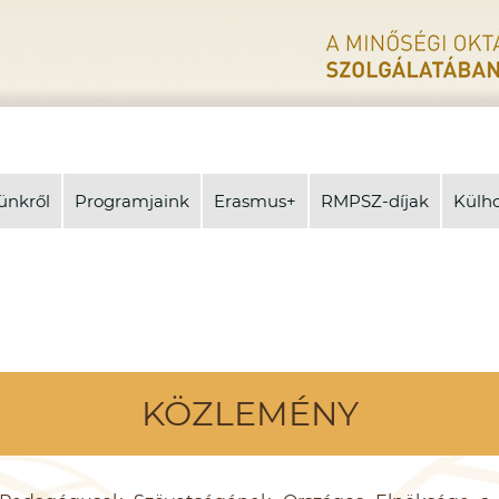
ünkről
Programjaink
Erasmus+
RMPSZ-díjak
Külh
KÖZLEMÉNY