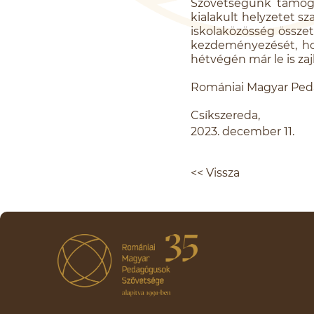
Szövetségünk támoga
kialakult helyzetet sz
iskolaközösség összet
kezdeményezését, hog
hétvégén már le is zajl
Romániai Magyar Ped
Csíkszereda,
2023. december 11.
<< Vissza