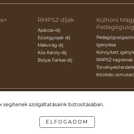
s+
RMPSZ-díjak
Külhoni Mag
Pedagógusig
Apáczai-díj
Pedagógusigazol
Ezüstgyopár díj
Igénylése
Mákvirág díj
Könnyített igényl
Kós Károly-díj
RMPSZ-tagoknak
Bolyai Farkas-díj
Törvények/rendel
Kitöltési útmutat
Partnereink
k segítenek szolgáltatásaink biztosításában.
ELFOGADOM
Politica de anulare/returnare
Politica de confidențialitate