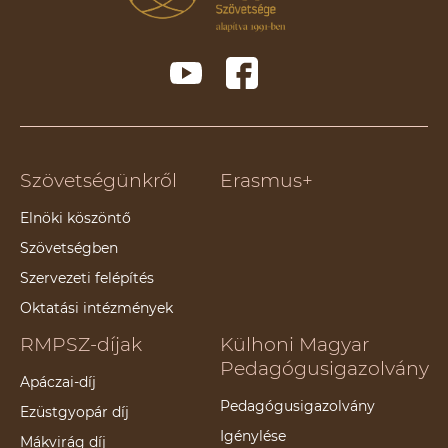
Szövetségünkről
Erasmus+
Elnöki köszöntő
Szövetségben
Szervezeti felépítés
Oktatási intézmények
RMPSZ-díjak
Külhoni Magyar
Pedagógusigazolvány
Apáczai-díj
Pedagógusigazolvány
Ezüstgyopár díj
Igénylése
Mákvirág díj