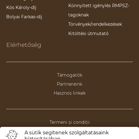
Könnyített igénylés RMPSZ-
Kós Károly-díj
tagoknak
Bolyai Farkas-díj
Törvények/rendelkezések
Kitöltési útmutató
Elérhetőség
Támogatók
Partnereink
Hasznos linkek
Termeni și condiții
Politica de anulare/returnare
A sütik segítenek szolgáltatásaink
biztosításában.