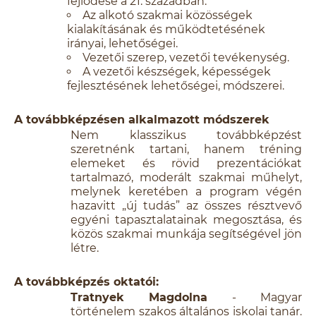
fejlődése a 21. században.
Az alkotó szakmai közösségek
kialakításának és működtetésének
irányai, lehetőségei.
Vezetői szerep, vezetői tevékenység.
A vezetői készségek, képességek
fejlesztésének lehetőségei, módszerei.
A továbbképzésen alkalmazott módszerek
Nem klasszikus továbbképzést
szeretnénk tartani, hanem tréning
elemeket és rövid prezentációkat
tartalmazó, moderált szakmai műhelyt,
melynek keretében a program végén
hazavitt „új tudás” az összes résztvevő
egyéni tapasztalatainak megosztása, és
közös szakmai munkája segítségével jön
létre.
A továbbképzés oktatói:
Tratnyek Magdolna
- Magyar
történelem szakos általános iskolai tanár.