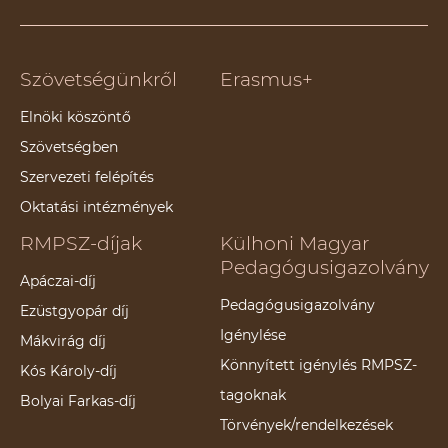
Szövetségünkről
Erasmus+
Elnöki köszöntő
Szövetségben
Szervezeti felépítés
Oktatási intézmények
RMPSZ-díjak
Külhoni Magyar
Pedagógusigazolvány
Apáczai-díj
Pedagógusigazolvány
Ezüstgyopár díj
Igénylése
Mákvirág díj
Könnyített igénylés RMPSZ-
Kós Károly-díj
tagoknak
Bolyai Farkas-díj
Törvények/rendelkezések