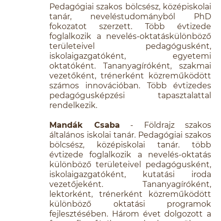
Pedagógiai szakos bölcsész, középiskolai
tanár, neveléstudományból PhD
fokozatot szerzett. Több évtizede
foglalkozik a nevelés-oktatáskülönböző
területeivel pedagógusként,
iskolaigazgatóként, egyetemi
oktatóként. Tananyagíróként, szakmai
vezetőként, trénerként közreműködött
számos innovációban. Több évtizedes
pedagógusképzési tapasztalattal
rendelkezik.
Mandák Csaba
- Földrajz szakos
általános iskolai tanár. Pedagógiai szakos
bölcsész, középiskolai tanár. több
évtizede foglalkozik a nevelés-oktatás
különböző területeivel pedagógusként,
iskolaigazgatóként, kutatási iroda
vezetőjeként. Tananyagíróként,
lektorként, trénerként közreműködött
különböző oktatási programok
fejlesztésében. Három évet dolgozott a