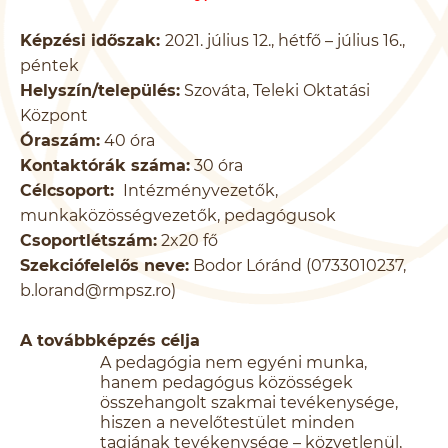
Képzési időszak:
2021. július 12., hétfő – július 16.,
péntek
Helyszín/település:
Szováta, Teleki Oktatási
Központ
Óraszám:
40 óra
Kontaktórák száma:
30 óra
Célcsoport:
Intézményvezetők,
munkaközösségvezetők, pedagógusok
Csoportlétszám:
2x20 fő
Szekciófelelős neve:
Bodor Lóránd (0733010237,
b.lorand@rmpsz.ro)
A továbbképzés célja
A pedagógia nem egyéni munka,
hanem pedagógus közösségek
összehangolt szakmai tevékenysége,
hiszen a nevelőtestület minden
tagjának tevékenysége – közvetlenül,