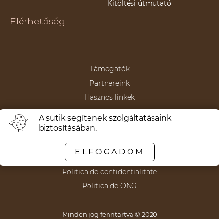
Kitöltési útmutató
Elérhetőség
Támogatók
Partnereink
Hasznos linkek
A sütik segítenek szolgáltatásaink
biztosításában.
Termeni și condiții
ELFOGADOM
Politica de anulare/returnare
Politica de confidențialitate
Politica de ONG
Minden jog fenntartva © 2020