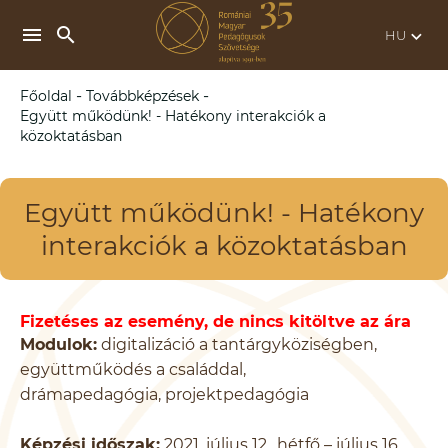
search
menu
keyboard_arrow_down
-
-
Főoldal
Továbbképzések
Együtt működünk! - Hatékony interakciók a
közoktatásban
Együtt működünk! - Hatékony
interakciók a közoktatásban
Fizetéses az esemény, de nincs kitöltve az ára
Modulok:
digitalizáció a tantárgyköziségben,
együttműködés a családdal,
drámapedagógia, projektpedagógia
Képzési időszak:
2021. július 12., hétfő – július 16.,