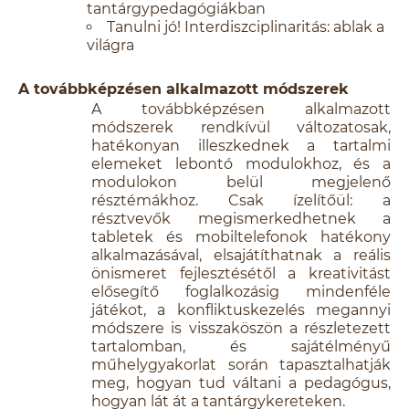
tantárgypedagógiákban
Tanulni jó! Interdiszciplinaritás: ablak a
világra
A továbbképzésen alkalmazott módszerek
A továbbképzésen alkalmazott
módszerek rendkívül változatosak,
hatékonyan illeszkednek a tartalmi
elemeket lebontó modulokhoz, és a
modulokon belül megjelenő
résztémákhoz. Csak ízelítőül: a
résztvevők megismerkedhetnek a
tabletek és mobiltelefonok hatékony
alkalmazásával, elsajátíthatnak a reális
önismeret fejlesztésétől a kreativitást
elősegítő foglalkozásig mindenféle
játékot, a konfliktuskezelés megannyi
módszere is visszaköszön a részletezett
tartalomban, és sajátélményű
műhelygyakorlat során tapasztalhatják
meg, hogyan tud váltani a pedagógus,
hogyan lát át a tantárgykereteken.