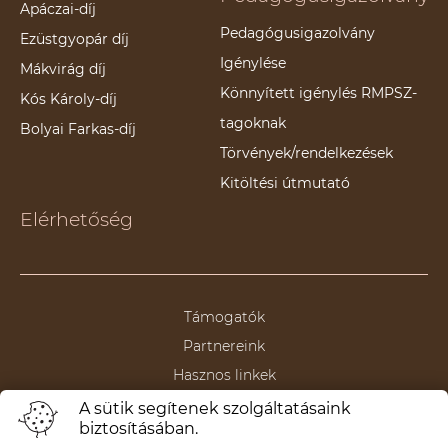
Apáczai-díj
Pedagógusigazolvány
Ezüstgyopár díj
Igénylése
Mákvirág díj
Könnyített igénylés RMPSZ-
Kós Károly-díj
tagoknak
Bolyai Farkas-díj
Törvények/rendelkezések
Kitöltési útmutató
Elérhetőség
Támogatók
Partnereink
Hasznos linkek
A sütik segítenek szolgáltatásaink
biztosításában.