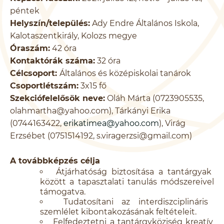
péntek
Helyszín/település:
Ady Endre Általános Iskola,
Kalotaszentkirály, Kolozs megye
Óraszám:
42 óra
Kontaktórák száma:
32 óra
Célcsoport:
Általános és középiskolai tanárok
Csoportlétszám:
3x15 fő
Szekciófelelősök neve:
Oláh Márta (0723905535,
olahmartha@yahoo.com), Tárkányi Erika
(0744163422,
erikatimea@yahoo.com
), Virág
Erzsébet (0751514192, s.viragerzsi@gmail.com)
A továbbképzés célja
Átjárhatóság biztosítása a tantárgyak
között a tapasztalati tanulás módszereivel
támogatva.
Tudatosítani az interdiszciplináris
szemlélet kibontakozásának feltételeit.
Felfedeztetni a tantárgyköziség kreatív