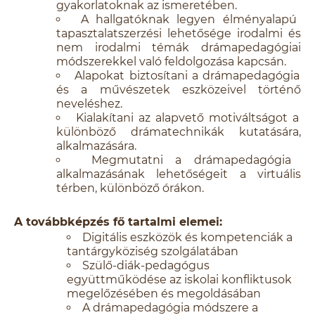
gyakorlatoknak az ismeretében.
A hallgatóknak legyen élményalapú
tapasztalatszerzési lehetősége irodalmi és
nem irodalmi témák drámapedagógiai
módszerekkel való feldolgozása kapcsán.
Alapokat biztosítani a drámapedagógia
és a művészetek eszközeivel történő
neveléshez.
Kialakítani az alapvető motiváltságot a
különböző drámatechnikák kutatására,
alkalmazására.
Megmutatni a drámapedagógia
alkalmazásának lehetőségeit a virtuális
térben, különböző órákon.
A továbbképzés fő tartalmi elemei:
Digitális eszközök és kompetenciák a
tantárgyköziség szolgálatában
Szülő-diák-pedagógus
együttműködése az iskolai konfliktusok
megelőzésében és megoldásában
A drámapedagógia módszere a