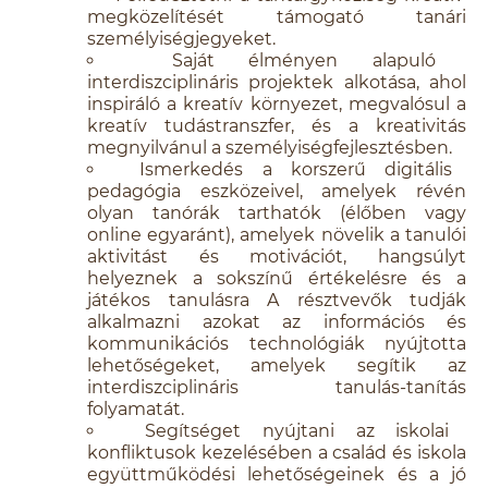
megközelítését támogató tanári
személyiségjegyeket.
Saját élményen alapuló
interdiszciplináris projektek alkotása, ahol
inspiráló a kreatív környezet, megvalósul a
kreatív tudástranszfer, és a kreativitás
megnyilvánul a személyiségfejlesztésben.
Ismerkedés a korszerű digitális
pedagógia eszközeivel, amelyek révén
olyan tanórák tarthatók (élőben vagy
online egyaránt), amelyek növelik a tanulói
aktivitást és motivációt, hangsúlyt
helyeznek a sokszínű értékelésre és a
játékos tanulásra A résztvevők tudják
alkalmazni azokat az információs és
kommunikációs technológiák nyújtotta
lehetőségeket, amelyek segítik az
interdiszciplináris tanulás-tanítás
folyamatát.
Segítséget nyújtani az iskolai
konfliktusok kezelésében a család és iskola
együttműködési lehetőségeinek és a jó